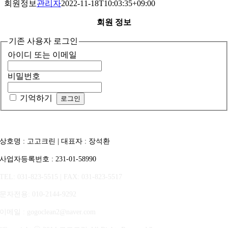
회원정보
관리자
2022-11-18T10:03:35+09:00
회원 정보
기존 사용자 로그인
아이디 또는 이메일
비밀번호
기억하기
상호명 : 고고크린 | 대표자 : 장석환
사업자등록번호 : 231-01-58990
TEL: 031-823-5515 | FAX: 031-823-5517
문자전용
: 010-2144-9292
이메일 : gogoclean2@naver.com