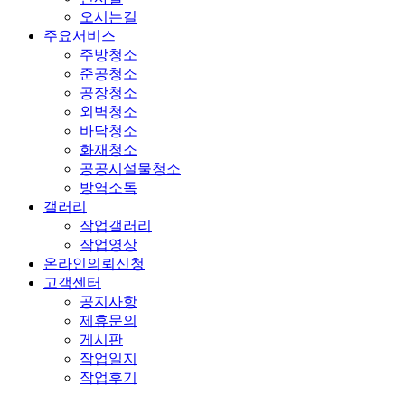
오시는길
주요서비스
주방청소
준공청소
공장청소
외벽청소
바닥청소
화재청소
공공시설물청소
방역소독
갤러리
작업갤러리
작업영상
온라인의뢰신청
고객센터
공지사항
제휴문의
게시판
작업일지
작업후기