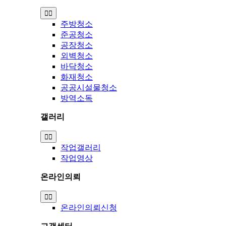
Toggle
Navigation
주방청소
준공청소
공장청소
외벽청소
바닥청소
화재청소
공공시설물청소
방역소독
갤러리
Toggle
Navigation
작업갤러리
작업영상
온라인의뢰
Toggle
Navigation
온라인의뢰신청