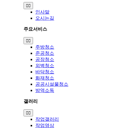
Toggle
Navigation
인사말
오시는길
주요서비스
Toggle
Navigation
주방청소
준공청소
공장청소
외벽청소
바닥청소
화재청소
공공시설물청소
방역소독
갤러리
Toggle
Navigation
작업갤러리
작업영상