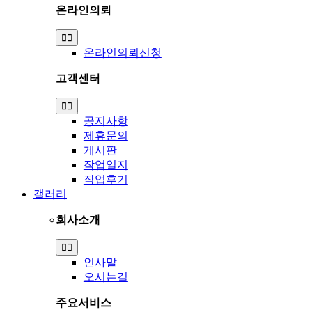
온라인의뢰
Toggle
Navigation
온라인의뢰신청
고객센터
Toggle
Navigation
공지사항
제휴문의
게시판
작업일지
작업후기
갤러리
회사소개
Toggle
Navigation
인사말
오시는길
주요서비스