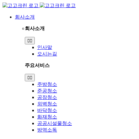
Skip
to
content
회사소개
회사소개
Toggle
Navigation
인사말
오시는길
주요서비스
Toggle
Navigation
주방청소
준공청소
공장청소
외벽청소
바닥청소
화재청소
공공시설물청소
방역소독