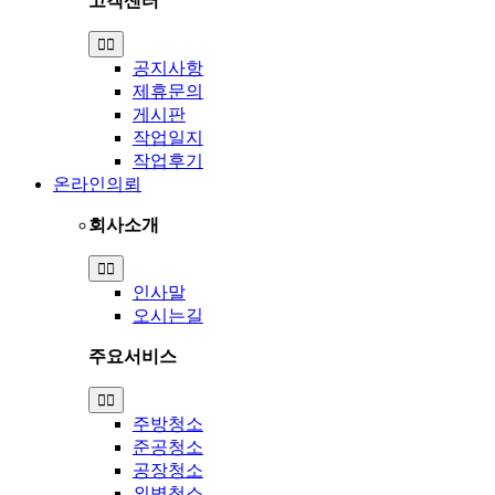
고객센터
Toggle
Navigation
공지사항
제휴문의
게시판
작업일지
작업후기
온라인의뢰
회사소개
Toggle
Navigation
인사말
오시는길
주요서비스
Toggle
Navigation
주방청소
준공청소
공장청소
외벽청소