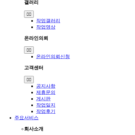
갤러리
Toggle
Navigation
작업갤러리
작업영상
온라인의뢰
Toggle
Navigation
온라인의뢰신청
고객센터
Toggle
Navigation
공지사항
제휴문의
게시판
작업일지
작업후기
주요서비스
회사소개