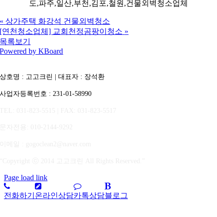
도,파주,일산,부천,김포,철원,건물외벽청소업체
«
상가주택 화강석 건물외벽청소
[연천청소업체] 교회천정곰팡이청소
»
목록보기
Powered by KBoard
상호명 : 고고크린 | 대표자 : 장석환
사업자등록번호 : 231-01-58990
TEL: 031-823-5515 | FAX: 031-823-5517
문자전용
: 010-2144-9292
이메일 : gogoclean2@naver.com
“Copyright ⓒ 2014 고고크린 All Rights Reserved.”
Page load link
전화하기
온라인상담
카톡상담
블로그
상
단