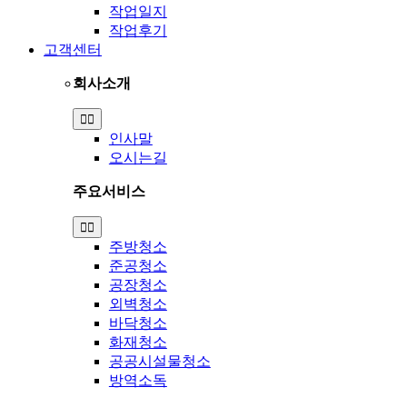
작업일지
작업후기
고객센터
회사소개
Toggle
Navigation
인사말
오시는길
주요서비스
Toggle
Navigation
주방청소
준공청소
공장청소
외벽청소
바닥청소
화재청소
공공시설물청소
방역소독