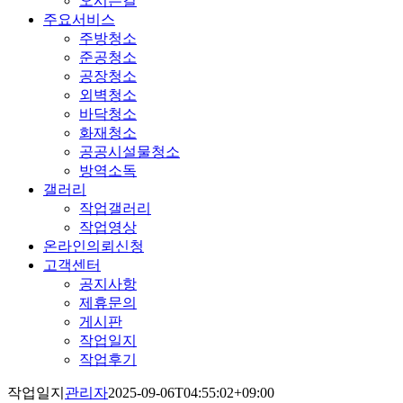
오시는길
주요서비스
주방청소
준공청소
공장청소
외벽청소
바닥청소
화재청소
공공시설물청소
방역소독
갤러리
작업갤러리
작업영상
온라인의뢰신청
고객센터
공지사항
제휴문의
게시판
작업일지
작업후기
작업일지
관리자
2025-09-06T04:55:02+09:00