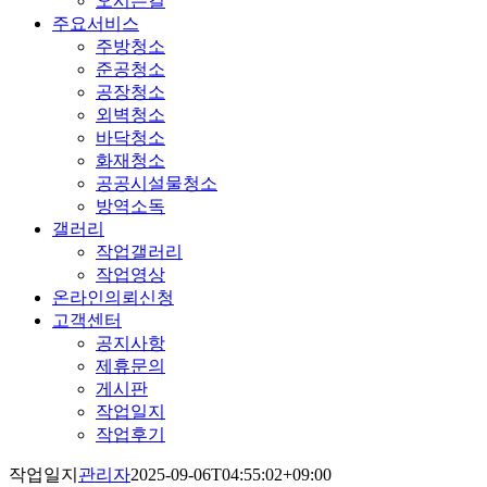
오시는길
주요서비스
주방청소
준공청소
공장청소
외벽청소
바닥청소
화재청소
공공시설물청소
방역소독
갤러리
작업갤러리
작업영상
온라인의뢰신청
고객센터
공지사항
제휴문의
게시판
작업일지
작업후기
작업일지
관리자
2025-09-06T04:55:02+09:00