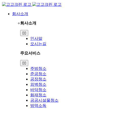
Skip
to
content
회사소개
회사소개
Toggle
Navigation
인사말
오시는길
주요서비스
Toggle
Navigation
주방청소
준공청소
공장청소
외벽청소
바닥청소
화재청소
공공시설물청소
방역소독