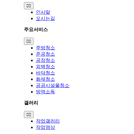
Toggle
Navigation
인사말
오시는길
주요서비스
Toggle
Navigation
주방청소
준공청소
공장청소
외벽청소
바닥청소
화재청소
공공시설물청소
방역소독
갤러리
Toggle
Navigation
작업갤러리
작업영상