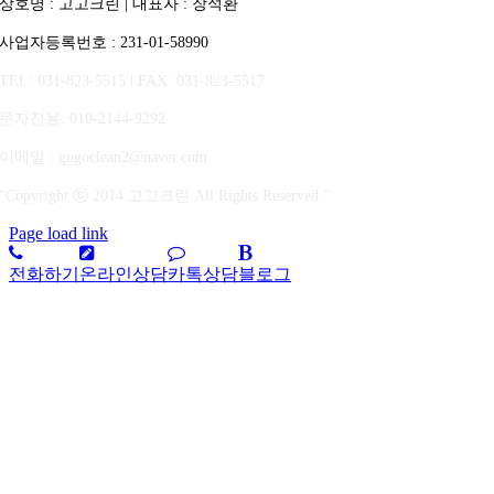
상호명 : 고고크린 | 대표자 : 장석환
사업자등록번호 : 231-01-58990
TEL: 031-823-5515 | FAX: 031-823-5517
문자전용
: 010-2144-9292
이메일 : gogoclean2@naver.com
“Copyright ⓒ 2014 고고크린 All Rights Reserved.”
Page load link
전화하기
온라인상담
카톡상담
블로그
상
단
으
로
가
기