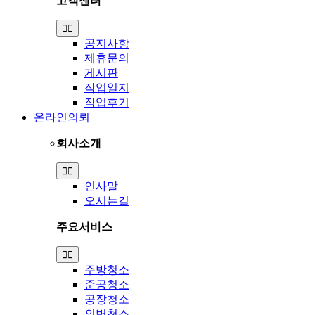
고객센터
Toggle
Navigation
공지사항
제휴문의
게시판
작업일지
작업후기
온라인의뢰
회사소개
Toggle
Navigation
인사말
오시는길
주요서비스
Toggle
Navigation
주방청소
준공청소
공장청소
외벽청소