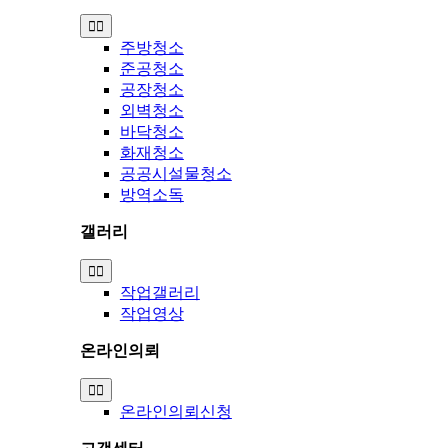
Toggle
Navigation
주방청소
준공청소
공장청소
외벽청소
바닥청소
화재청소
공공시설물청소
방역소독
갤러리
Toggle
Navigation
작업갤러리
작업영상
온라인의뢰
Toggle
Navigation
온라인의뢰신청