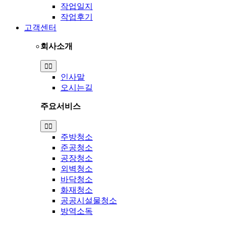
작업일지
작업후기
고객센터
회사소개
Toggle
Navigation
인사말
오시는길
주요서비스
Toggle
Navigation
주방청소
준공청소
공장청소
외벽청소
바닥청소
화재청소
공공시설물청소
방역소독