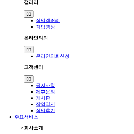
갤러리
Toggle
Navigation
작업갤러리
작업영상
온라인의뢰
Toggle
Navigation
온라인의뢰신청
고객센터
Toggle
Navigation
공지사항
제휴문의
게시판
작업일지
작업후기
주요서비스
회사소개