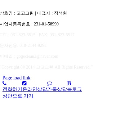
상호명 : 고고크린 | 대표자 : 장석환
사업자등록번호 : 231-01-58990
TEL: 031-823-5515 | FAX: 031-823-5517
문자전용
: 010-2144-9292
이메일 : gogoclean2@naver.com
“Copyright ⓒ 2014 고고크린 All Rights Reserved.”
Page load link
전화하기
온라인상담
카톡상담
블로그
상단으로 가기