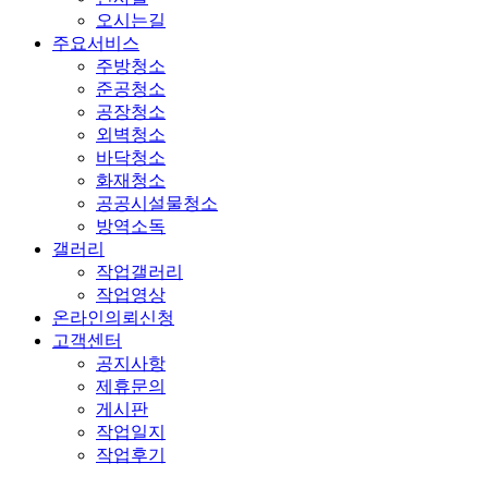
오시는길
주요서비스
주방청소
준공청소
공장청소
외벽청소
바닥청소
화재청소
공공시설물청소
방역소독
갤러리
작업갤러리
작업영상
온라인의뢰신청
고객센터
공지사항
제휴문의
게시판
작업일지
작업후기