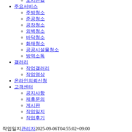
오시는길
주요서비스
주방청소
준공청소
공장청소
외벽청소
바닥청소
화재청소
공공시설물청소
방역소독
갤러리
작업갤러리
작업영상
온라인의뢰신청
고객센터
공지사항
제휴문의
게시판
작업일지
작업후기
작업일지
관리자
2025-09-06T04:55:02+09:00