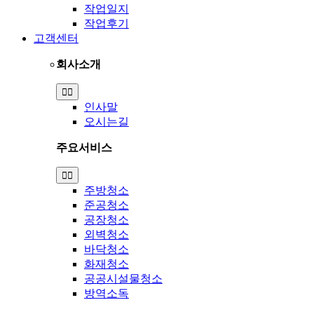
작업일지
작업후기
고객센터
회사소개
Toggle
Navigation
인사말
오시는길
주요서비스
Toggle
Navigation
주방청소
준공청소
공장청소
외벽청소
바닥청소
화재청소
공공시설물청소
방역소독