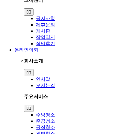
고객센터
Toggle
Navigation
공지사항
제휴문의
게시판
작업일지
작업후기
온라인의뢰
회사소개
Toggle
Navigation
인사말
오시는길
주요서비스
Toggle
Navigation
주방청소
준공청소
공장청소
외벽청소