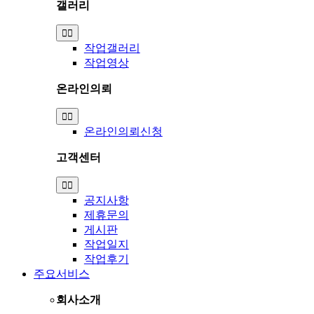
갤러리
Toggle
Navigation
작업갤러리
작업영상
온라인의뢰
Toggle
Navigation
온라인의뢰신청
고객센터
Toggle
Navigation
공지사항
제휴문의
게시판
작업일지
작업후기
주요서비스
회사소개