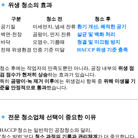
위생 청소의 효과
구분
청소 전
청소 후
공기질
미세먼지, 냄새 잔류
환기 개선, 쾌적한 공기
벽면·천장
곰팡이, 먼지 잔류
살균 및 백화 처리
바닥
오염수, 기름때
청결 및 미끄럼 방지
전체 위생환경
인증 기준 미달
HACCP 위생 기준 충족
청소 후에는 작업자의 만족도뿐만 아니라, 공장 내부의
위생 점
검 점수가 현저히 상승
하는 효과가 있습니다.
특히
곰팡이·녹 제거 이후
에는 위생검사 항목 중
위해 미생물 기
준을 안정적으로 통과
했습니다.
전문 청소업체 선택이 중요한 이유
HACCP 청소는 일반적인 공장청소와 달리,
‘청소 방법’보다
청소 과정의 기록과 관리체계
가 더 중요합니다.