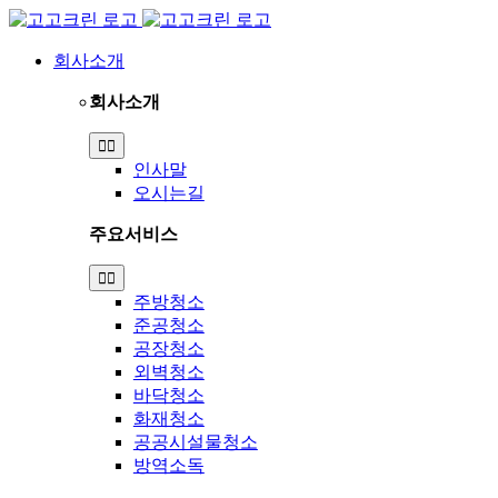
Skip
to
content
회사소개
회사소개
Toggle
Navigation
인사말
오시는길
주요서비스
Toggle
Navigation
주방청소
준공청소
공장청소
외벽청소
바닥청소
화재청소
공공시설물청소
방역소독