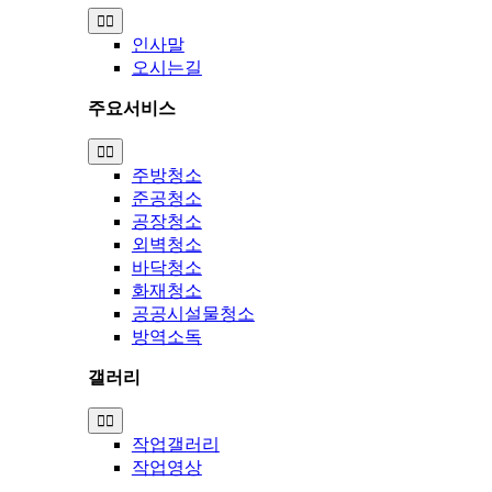
Toggle
Navigation
인사말
오시는길
주요서비스
Toggle
Navigation
주방청소
준공청소
공장청소
외벽청소
바닥청소
화재청소
공공시설물청소
방역소독
갤러리
Toggle
Navigation
작업갤러리
작업영상