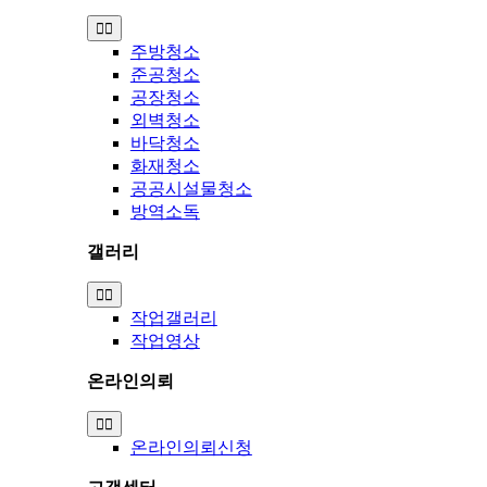
Toggle
Navigation
주방청소
준공청소
공장청소
외벽청소
바닥청소
화재청소
공공시설물청소
방역소독
갤러리
Toggle
Navigation
작업갤러리
작업영상
온라인의뢰
Toggle
Navigation
온라인의뢰신청