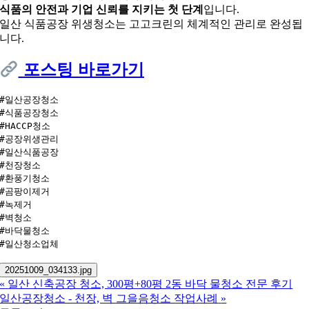
식품의 안전과 기업 신뢰를 지키는 첫 단계
입니다.
일산 식품공장 위생청소는 고고크린의 체계적인 관리로 완성됩
니다.
포스팅 바로가기
#일산공장청소
#식품공장청소
#HACCP청소
#공장위생관리
#일산식품공장
#천장청소
#환풍기청소
#곰팡이제거
#녹제거
#벽청소
#바닥물청소
#일산청소업체
20251009_034133.jpg
«
일산 신축공장 청소, 300평+80평 2동 바닥 물청소 전문 후기
일산공장청소 - 천장, 벽 그을음청소 작업사례
»