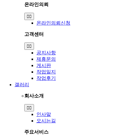
온라인의뢰
Toggle
Navigation
온라인의뢰신청
고객센터
Toggle
Navigation
공지사항
제휴문의
게시판
작업일지
작업후기
갤러리
회사소개
Toggle
Navigation
인사말
오시는길
주요서비스