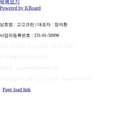
목록보기
Powered by KBoard
상호명 : 고고크린 | 대표자 : 장석환
사업자등록번호 : 231-01-58990
TEL: 031-823-5515 | FAX: 031-823-5517
문자전용
: 010-2144-9292
이메일 : gogoclean2@naver.com
“Copyright ⓒ 2014 고고크린 All Rights Reserved.”
Page load link
상
단
으
로
가
기