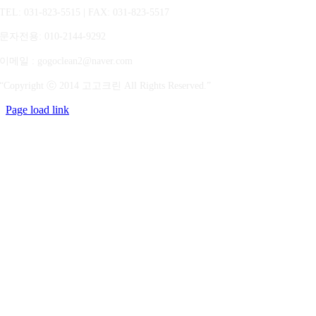
TEL: 031-823-5515 | FAX: 031-823-5517
문자전용
: 010-2144-9292
이메일 : gogoclean2@naver.com
“Copyright ⓒ 2014 고고크린 All Rights Reserved.”
Page load link
상
단
으
로
가
기