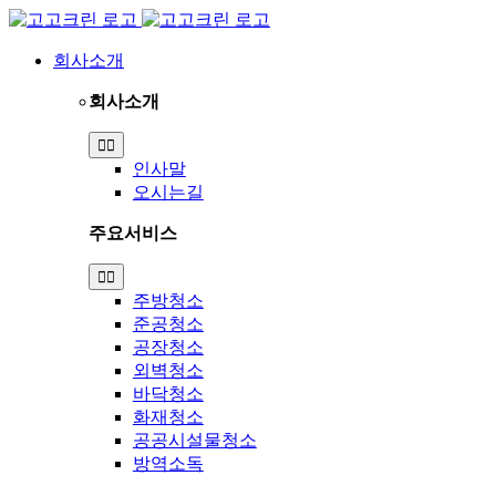
Skip
to
content
회사소개
회사소개
Toggle
Navigation
인사말
오시는길
주요서비스
Toggle
Navigation
주방청소
준공청소
공장청소
외벽청소
바닥청소
화재청소
공공시설물청소
방역소독