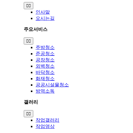
Toggle
Navigation
인사말
오시는길
주요서비스
Toggle
Navigation
주방청소
준공청소
공장청소
외벽청소
바닥청소
화재청소
공공시설물청소
방역소독
갤러리
Toggle
Navigation
작업갤러리
작업영상