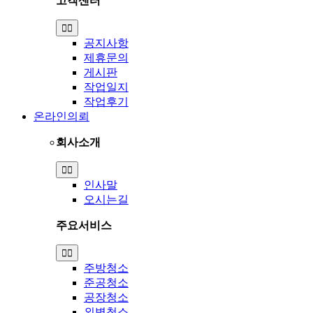
고객센터
Toggle
Navigation
공지사항
제휴문의
게시판
작업일지
작업후기
온라인의뢰
회사소개
Toggle
Navigation
인사말
오시는길
주요서비스
Toggle
Navigation
주방청소
준공청소
공장청소
외벽청소