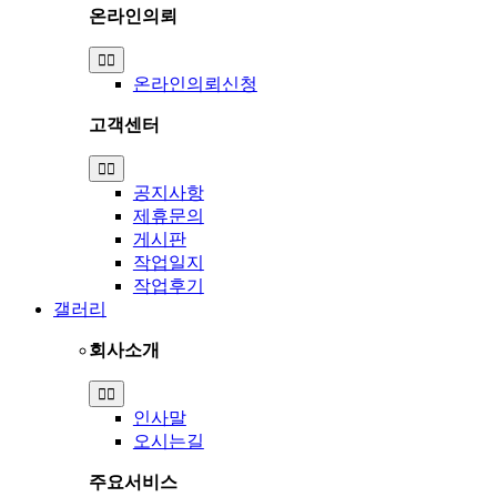
온라인의뢰
Toggle
Navigation
온라인의뢰신청
고객센터
Toggle
Navigation
공지사항
제휴문의
게시판
작업일지
작업후기
갤러리
회사소개
Toggle
Navigation
인사말
오시는길
주요서비스