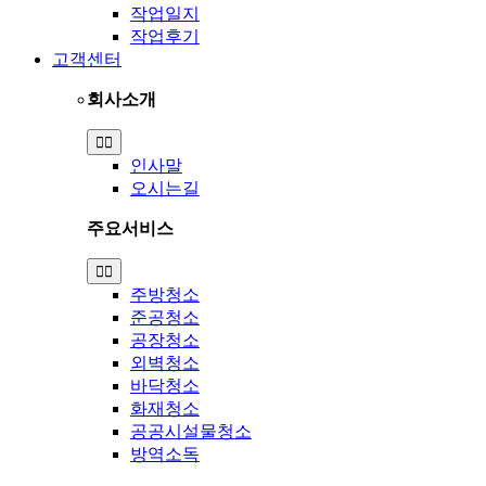
작업일지
작업후기
고객센터
회사소개
Toggle
Navigation
인사말
오시는길
주요서비스
Toggle
Navigation
주방청소
준공청소
공장청소
외벽청소
바닥청소
화재청소
공공시설물청소
방역소독