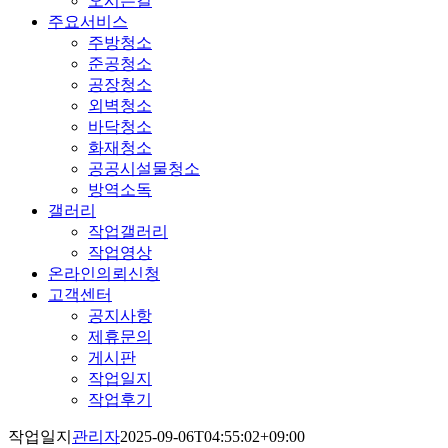
오시는길
주요서비스
주방청소
준공청소
공장청소
외벽청소
바닥청소
화재청소
공공시설물청소
방역소독
갤러리
작업갤러리
작업영상
온라인의뢰신청
고객센터
공지사항
제휴문의
게시판
작업일지
작업후기
작업일지
관리자
2025-09-06T04:55:02+09:00