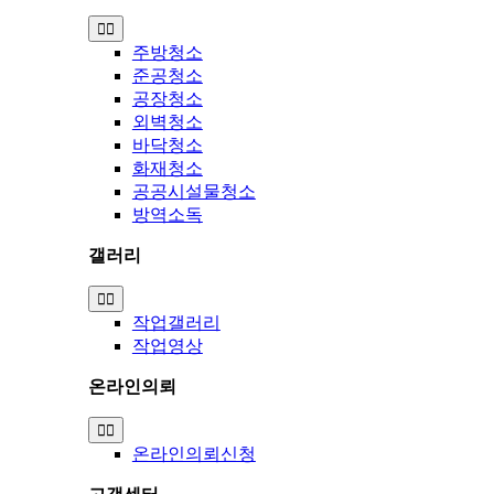
Toggle
Navigation
주방청소
준공청소
공장청소
외벽청소
바닥청소
화재청소
공공시설물청소
방역소독
갤러리
Toggle
Navigation
작업갤러리
작업영상
온라인의뢰
Toggle
Navigation
온라인의뢰신청