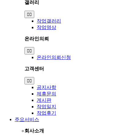
갤러리
Toggle
Navigation
작업갤러리
작업영상
온라인의뢰
Toggle
Navigation
온라인의뢰신청
고객센터
Toggle
Navigation
공지사항
제휴문의
게시판
작업일지
작업후기
주요서비스
회사소개