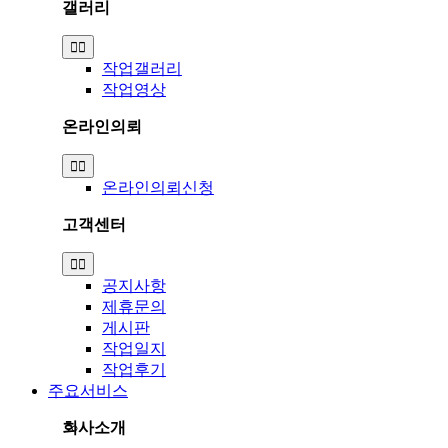
갤러리
Toggle
Navigation
작업갤러리
작업영상
온라인의뢰
Toggle
Navigation
온라인의뢰신청
고객센터
Toggle
Navigation
공지사항
제휴문의
게시판
작업일지
작업후기
주요서비스
회사소개