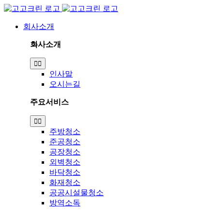
Skip
to
content
회사소개
회사소개
Toggle
Navigation
인사말
오시는길
주요서비스
Toggle
Navigation
주방청소
준공청소
공장청소
외벽청소
바닥청소
화재청소
공공시설물청소
방역소독