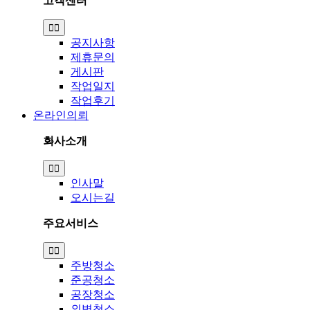
고객센터
Toggle
Navigation
공지사항
제휴문의
게시판
작업일지
작업후기
온라인의뢰
회사소개
Toggle
Navigation
인사말
오시는길
주요서비스
Toggle
Navigation
주방청소
준공청소
공장청소
외벽청소