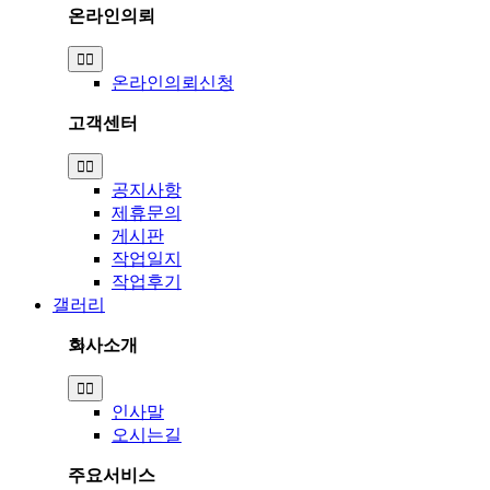
온라인의뢰
Toggle
Navigation
온라인의뢰신청
고객센터
Toggle
Navigation
공지사항
제휴문의
게시판
작업일지
작업후기
갤러리
회사소개
Toggle
Navigation
인사말
오시는길
주요서비스