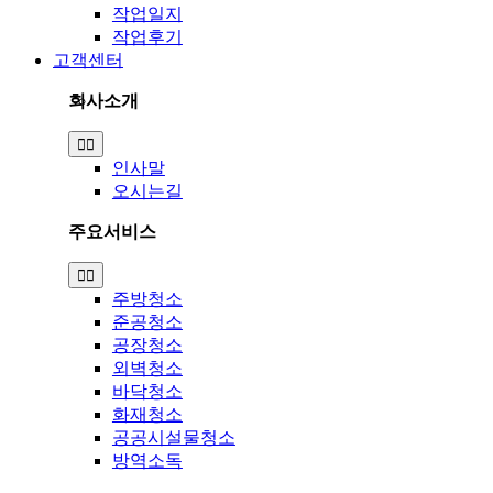
작업일지
작업후기
고객센터
회사소개
Toggle
Navigation
인사말
오시는길
주요서비스
Toggle
Navigation
주방청소
준공청소
공장청소
외벽청소
바닥청소
화재청소
공공시설물청소
방역소독