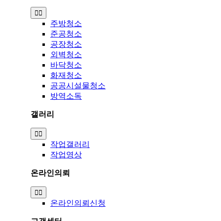
Toggle
Navigation
주방청소
준공청소
공장청소
외벽청소
바닥청소
화재청소
공공시설물청소
방역소독
갤러리
Toggle
Navigation
작업갤러리
작업영상
온라인의뢰
Toggle
Navigation
온라인의뢰신청