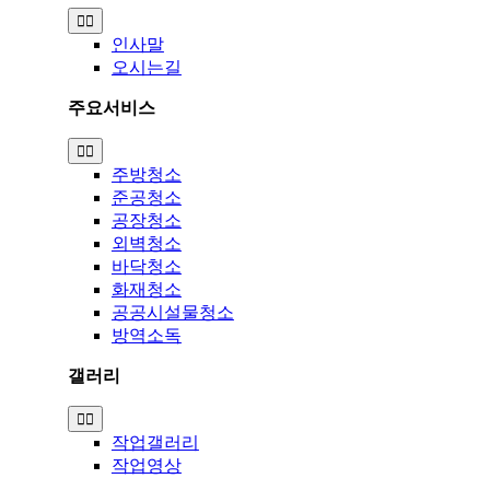
Toggle
Navigation
인사말
오시는길
주요서비스
Toggle
Navigation
주방청소
준공청소
공장청소
외벽청소
바닥청소
화재청소
공공시설물청소
방역소독
갤러리
Toggle
Navigation
작업갤러리
작업영상