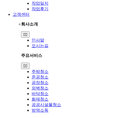
작업일지
작업후기
고객센터
회사소개
Toggle
Navigation
인사말
오시는길
주요서비스
Toggle
Navigation
주방청소
준공청소
공장청소
외벽청소
바닥청소
화재청소
공공시설물청소
방역소독