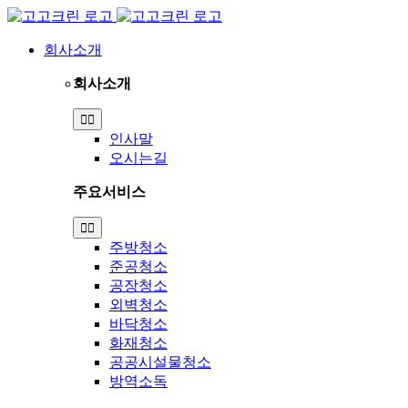
Skip
to
content
회사소개
회사소개
Toggle
Navigation
인사말
오시는길
주요서비스
Toggle
Navigation
주방청소
준공청소
공장청소
외벽청소
바닥청소
화재청소
공공시설물청소
방역소독