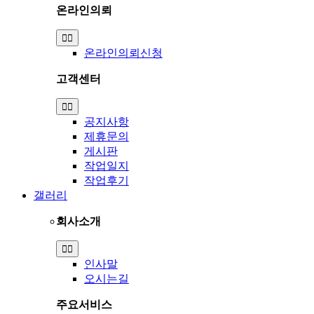
온라인의뢰
Toggle
Navigation
온라인의뢰신청
고객센터
Toggle
Navigation
공지사항
제휴문의
게시판
작업일지
작업후기
갤러리
회사소개
Toggle
Navigation
인사말
오시는길
주요서비스