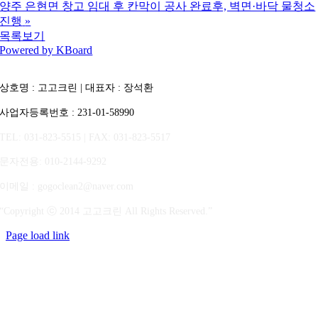
양주 은현면 창고 임대 후 칸막이 공사 완료후, 벽면·바닥 물청소
진행
»
목록보기
Powered by KBoard
상호명 : 고고크린 | 대표자 : 장석환
사업자등록번호 : 231-01-58990
TEL: 031-823-5515 | FAX: 031-823-5517
문자전용
: 010-2144-9292
이메일 : gogoclean2@naver.com
“Copyright ⓒ 2014 고고크린 All Rights Reserved.”
Page load link
상
단
으
로
가