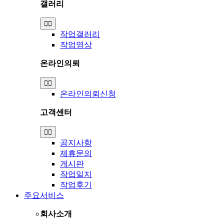
갤러리
Toggle
Navigation
작업갤러리
작업영상
온라인의뢰
Toggle
Navigation
온라인의뢰신청
고객센터
Toggle
Navigation
공지사항
제휴문의
게시판
작업일지
작업후기
주요서비스
회사소개