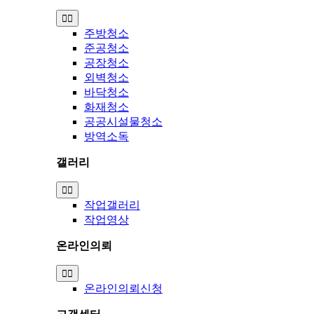
Toggle
Navigation
주방청소
준공청소
공장청소
외벽청소
바닥청소
화재청소
공공시설물청소
방역소독
갤러리
Toggle
Navigation
작업갤러리
작업영상
온라인의뢰
Toggle
Navigation
온라인의뢰신청