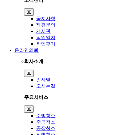
고객센터
Toggle
Navigation
공지사항
제휴문의
게시판
작업일지
작업후기
온라인의뢰
회사소개
Toggle
Navigation
인사말
오시는길
주요서비스
Toggle
Navigation
주방청소
준공청소
공장청소
외벽청소