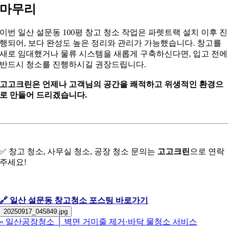
마무리
이번 일산 설문동 100평 창고 청소 작업은 파렛트랙 설치 이후 진
행되어, 보다 완성도 높은 정리와 관리가 가능했습니다. 창고를
새로 임대했거나 물류 시스템을 새롭게 구축하신다면, 입고 전에
반드시 청소를 진행하시길 권장드립니다.
고고크린은 언제나 고객님의 공간을 쾌적하고 위생적인 환경으
로 만들어 드리겠습니다.
✅ 창고 청소, 사무실 청소, 공장 청소 문의는
고고크린
으로 연락
주세요!
🔗 일산 설문동 창고청소 포스팅 바로가기
20250917_045849.jpg
«
일산공장청소 │ 벽면 거미줄 제거·바닥 물청소 서비스