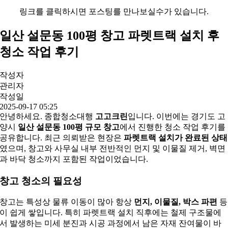
링크를 클릭하시면 포스팅를 만나보실수가 있습니다.
일산 설문동 100평 창고 파렛트랙 설치 후
청소 작업 후기
작성자
관리자
작성일
2025-09-17 05:25
안녕하세요. 종합청소대행
고고크린
입니다. 이번에는 경기도 고
양시
일산 설문동 100평 규모 창고
에서 진행한 청소 작업 후기를
공유합니다. 최근 의뢰받은 현장은
파렛트랙 설치가 완료된 상태
였으며, 창고와 사무실 내부 전반적인 먼지 및 이물질 제거, 벽면
과 바닥 청소까지 포함된 작업이었습니다.
창고 청소의 필요성
창고는 특성상 물류 이동이 많아 항상
먼지, 이물질, 박스 파편
등
이 쉽게 쌓입니다. 특히 파렛트랙 설치 직후에는 철제 구조물에
서 발생하는 미세 분진과 시공 과정에서 남은 자재 잔여물이 바