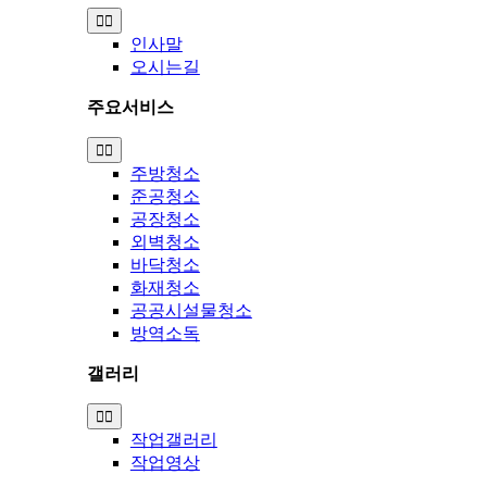
Toggle
Navigation
인사말
오시는길
주요서비스
Toggle
Navigation
주방청소
준공청소
공장청소
외벽청소
바닥청소
화재청소
공공시설물청소
방역소독
갤러리
Toggle
Navigation
작업갤러리
작업영상