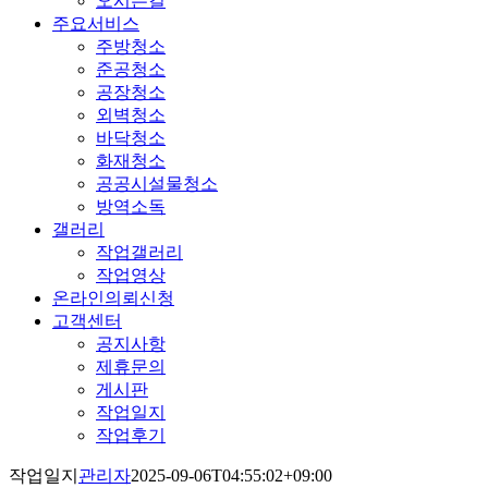
오시는길
주요서비스
주방청소
준공청소
공장청소
외벽청소
바닥청소
화재청소
공공시설물청소
방역소독
갤러리
작업갤러리
작업영상
온라인의뢰신청
고객센터
공지사항
제휴문의
게시판
작업일지
작업후기
작업일지
관리자
2025-09-06T04:55:02+09:00