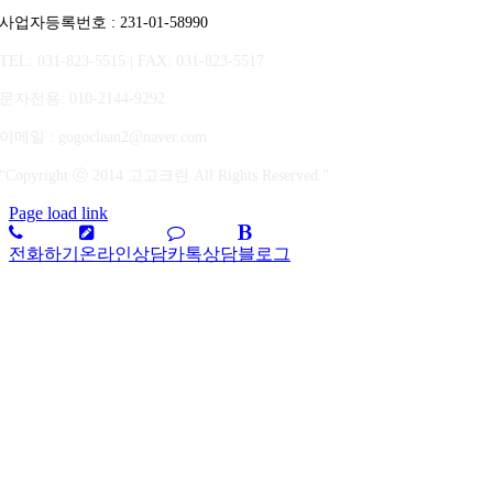
사업자등록번호 : 231-01-58990
TEL: 031-823-5515 | FAX: 031-823-5517
문자전용
: 010-2144-9292
이메일 : gogoclean2@naver.com
“Copyright ⓒ 2014 고고크린 All Rights Reserved.”
Page load link
전화하기
온라인상담
카톡상담
블로그
상
단
으
로
가
기