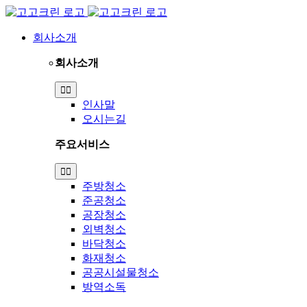
Skip
to
content
회사소개
회사소개
Toggle
Navigation
인사말
오시는길
주요서비스
Toggle
Navigation
주방청소
준공청소
공장청소
외벽청소
바닥청소
화재청소
공공시설물청소
방역소독