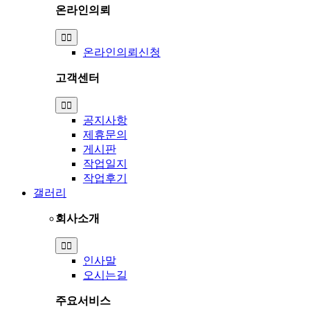
온라인의뢰
Toggle
Navigation
온라인의뢰신청
고객센터
Toggle
Navigation
공지사항
제휴문의
게시판
작업일지
작업후기
갤러리
회사소개
Toggle
Navigation
인사말
오시는길
주요서비스