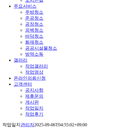
오시는길
주요서비스
주방청소
준공청소
공장청소
외벽청소
바닥청소
화재청소
공공시설물청소
방역소독
갤러리
작업갤러리
작업영상
온라인의뢰신청
고객센터
공지사항
제휴문의
게시판
작업일지
작업후기
작업일지
관리자
2025-09-06T04:55:02+09:00