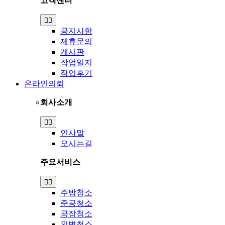
고객센터
Toggle
Navigation
공지사항
제휴문의
게시판
작업일지
작업후기
온라인의뢰
회사소개
Toggle
Navigation
인사말
오시는길
주요서비스
Toggle
Navigation
주방청소
준공청소
공장청소
외벽청소