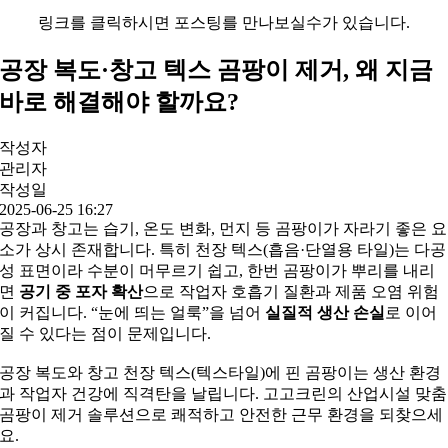
링크를 클릭하시면 포스팅를 만나보실수가 있습니다.
공장 복도·창고 텍스 곰팡이 제거, 왜 지금
바로 해결해야 할까요?
작성자
관리자
작성일
2025-06-25 16:27
공장과 창고는 습기, 온도 변화, 먼지 등 곰팡이가 자라기 좋은 요
소가 상시 존재합니다. 특히 천장 텍스(흡음·단열용 타일)는 다공
성 표면이라 수분이 머무르기 쉽고, 한번 곰팡이가 뿌리를 내리
면
공기 중 포자 확산
으로 작업자 호흡기 질환과 제품 오염 위험
이 커집니다. “눈에 띄는 얼룩”을 넘어
실질적 생산 손실
로 이어
질 수 있다는 점이 문제입니다.
공장 복도와 창고 천장 텍스(텍스타일)에 핀 곰팡이는 생산 환경
과 작업자 건강에 직격탄을 날립니다. 고고크린의 산업시설 맞춤
곰팡이 제거 솔루션으로 쾌적하고 안전한 근무 환경을 되찾으세
요.