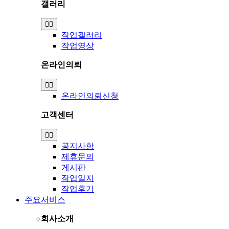
갤러리
Toggle
Navigation
작업갤러리
작업영상
온라인의뢰
Toggle
Navigation
온라인의뢰신청
고객센터
Toggle
Navigation
공지사항
제휴문의
게시판
작업일지
작업후기
주요서비스
회사소개