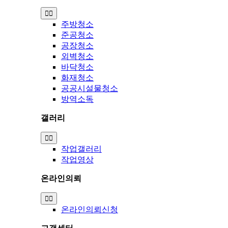
Toggle
Navigation
주방청소
준공청소
공장청소
외벽청소
바닥청소
화재청소
공공시설물청소
방역소독
갤러리
Toggle
Navigation
작업갤러리
작업영상
온라인의뢰
Toggle
Navigation
온라인의뢰신청