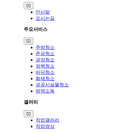
Toggle
Navigation
인사말
오시는길
주요서비스
Toggle
Navigation
주방청소
준공청소
공장청소
외벽청소
바닥청소
화재청소
공공시설물청소
방역소독
갤러리
Toggle
Navigation
작업갤러리
작업영상