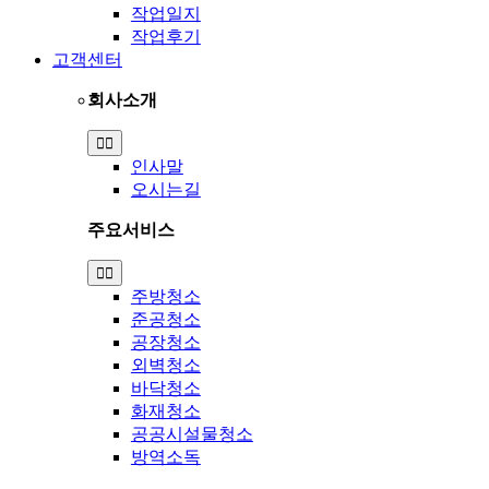
작업일지
작업후기
고객센터
회사소개
Toggle
Navigation
인사말
오시는길
주요서비스
Toggle
Navigation
주방청소
준공청소
공장청소
외벽청소
바닥청소
화재청소
공공시설물청소
방역소독