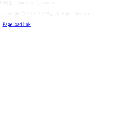
이메일 : gogoclean2@naver.com
“Copyright ⓒ 2014 고고크린 All Rights Reserved.”
Page load link
상
단
으
로
가
기