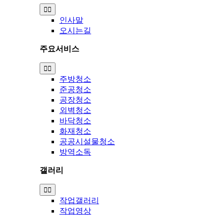
Toggle
Navigation
인사말
오시는길
주요서비스
Toggle
Navigation
주방청소
준공청소
공장청소
외벽청소
바닥청소
화재청소
공공시설물청소
방역소독
갤러리
Toggle
Navigation
작업갤러리
작업영상