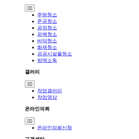
Toggle
Navigation
주방청소
준공청소
공장청소
외벽청소
바닥청소
화재청소
공공시설물청소
방역소독
갤러리
Toggle
Navigation
작업갤러리
작업영상
온라인의뢰
Toggle
Navigation
온라인의뢰신청