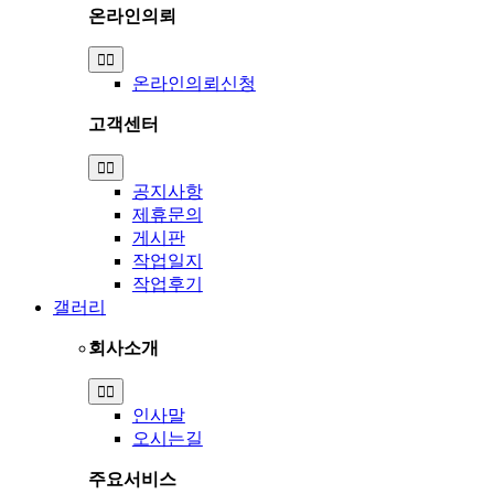
온라인의뢰
Toggle
Navigation
온라인의뢰신청
고객센터
Toggle
Navigation
공지사항
제휴문의
게시판
작업일지
작업후기
갤러리
회사소개
Toggle
Navigation
인사말
오시는길
주요서비스