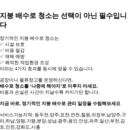
지붕 배수로 청소는 선택이 아닌 필수입니
다
정기적인 지붕 배수로 청소는
✅ 시설 보호
✅ 비용 절감
✅ 재해 예방
✅ 쾌적한 작업환경 조성
이라는 4가지 효과를 동시에 얻을 수 있습니다.
공장이나 물류창고를 운영하신다면,
배수로 청소를 ‘나중에 해야지’로 미루지 마세요.
비용과 손실은 시간이 지날수록 커지기만 합니다.
지금 바로, 정기적인 지붕 배수로 관리 일정을 수립해보세요
서비스가능지역: 동두천,양주,포천,연천,철원,의정부,남양주,구
리,하남,양평,가평,분당,성남,광주,용인,안성,파주,일산,부천,김
포,인천,강화도,시흥