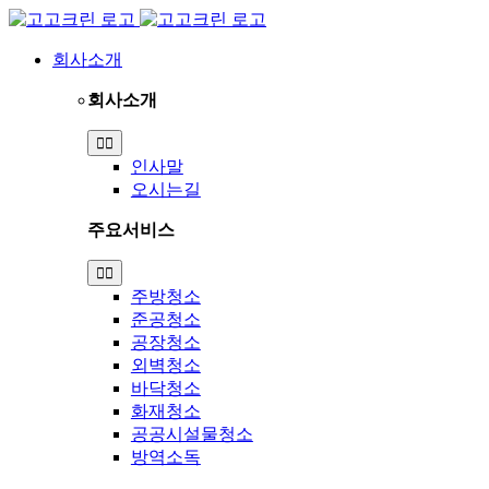
Skip
to
content
회사소개
회사소개
Toggle
Navigation
인사말
오시는길
주요서비스
Toggle
Navigation
주방청소
준공청소
공장청소
외벽청소
바닥청소
화재청소
공공시설물청소
방역소독