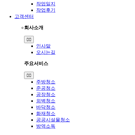
작업일지
작업후기
고객센터
회사소개
Toggle
Navigation
인사말
오시는길
주요서비스
Toggle
Navigation
주방청소
준공청소
공장청소
외벽청소
바닥청소
화재청소
공공시설물청소
방역소독