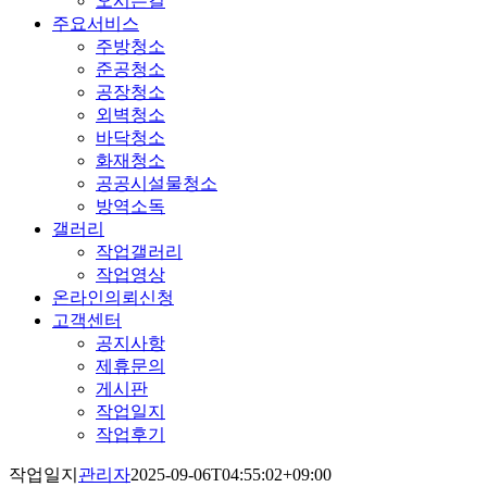
오시는길
주요서비스
주방청소
준공청소
공장청소
외벽청소
바닥청소
화재청소
공공시설물청소
방역소독
갤러리
작업갤러리
작업영상
온라인의뢰신청
고객센터
공지사항
제휴문의
게시판
작업일지
작업후기
작업일지
관리자
2025-09-06T04:55:02+09:00