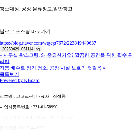
청소대상, 공장,물류창고,일반창고
블로그 포스팅 바로가기
https://blog.naver.com/wtgcgt7672/223849449637
20250429_051114.jpg
«
사무실 왁스코팅, 왜 중요한가요? 깔끔한 공간을 위한 필수 관
리법
지붕 배수로 정기 청소, 공장 시설 보호의 첫걸음
»
목록보기
Powered by KBoard
상호명 : 고고크린 | 대표자 : 장석환
사업자등록번호 : 231-01-58990
TEL: 031-823-5515 | FAX: 031-823-5517
문자전용
: 010-2144-9292