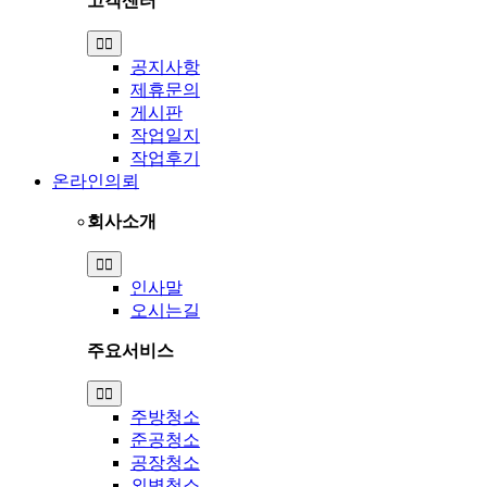
고객센터
Toggle
Navigation
공지사항
제휴문의
게시판
작업일지
작업후기
온라인의뢰
회사소개
Toggle
Navigation
인사말
오시는길
주요서비스
Toggle
Navigation
주방청소
준공청소
공장청소
외벽청소