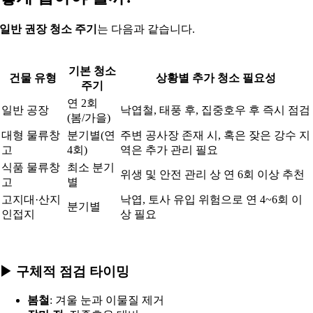
일반 권장 청소 주기
는 다음과 같습니다.
기본 청소
건물 유형
상황별 추가 청소 필요성
주기
연 2회
일반 공장
낙엽철, 태풍 후, 집중호우 후 즉시 점검
(봄/가을)
대형 물류창
분기별(연
주변 공사장 존재 시, 혹은 잦은 강수 지
고
4회)
역은 추가 관리 필요
식품 물류창
최소 분기
위생 및 안전 관리 상 연 6회 이상 추천
고
별
고지대·산지
낙엽, 토사 유입 위험으로 연 4~6회 이
분기별
인접지
상 필요
▶︎ 구체적 점검 타이밍
봄철
: 겨울 눈과 이물질 제거