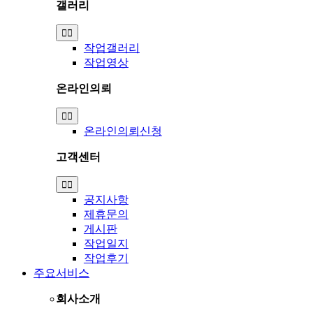
갤러리
Toggle
Navigation
작업갤러리
작업영상
온라인의뢰
Toggle
Navigation
온라인의뢰신청
고객센터
Toggle
Navigation
공지사항
제휴문의
게시판
작업일지
작업후기
주요서비스
회사소개