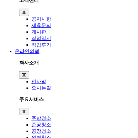
고객센터
Toggle
Navigation
공지사항
제휴문의
게시판
작업일지
작업후기
온라인의뢰
회사소개
Toggle
Navigation
인사말
오시는길
주요서비스
Toggle
Navigation
주방청소
준공청소
공장청소
외벽청소