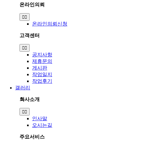
온라인의뢰
Toggle
Navigation
온라인의뢰신청
고객센터
Toggle
Navigation
공지사항
제휴문의
게시판
작업일지
작업후기
갤러리
회사소개
Toggle
Navigation
인사말
오시는길
주요서비스