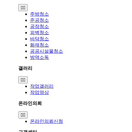
Toggle
Navigation
주방청소
준공청소
공장청소
외벽청소
바닥청소
화재청소
공공시설물청소
방역소독
갤러리
Toggle
Navigation
작업갤러리
작업영상
온라인의뢰
Toggle
Navigation
온라인의뢰신청