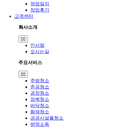
작업일지
작업후기
고객센터
회사소개
Toggle
Navigation
인사말
오시는길
주요서비스
Toggle
Navigation
주방청소
준공청소
공장청소
외벽청소
바닥청소
화재청소
공공시설물청소
방역소독