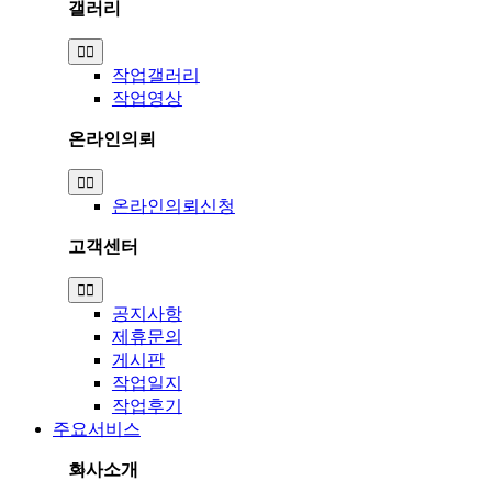
갤러리
Toggle
Navigation
작업갤러리
작업영상
온라인의뢰
Toggle
Navigation
온라인의뢰신청
고객센터
Toggle
Navigation
공지사항
제휴문의
게시판
작업일지
작업후기
주요서비스
회사소개