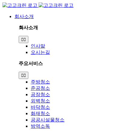
Skip
to
content
회사소개
회사소개
Toggle
Navigation
인사말
오시는길
주요서비스
Toggle
Navigation
주방청소
준공청소
공장청소
외벽청소
바닥청소
화재청소
공공시설물청소
방역소독