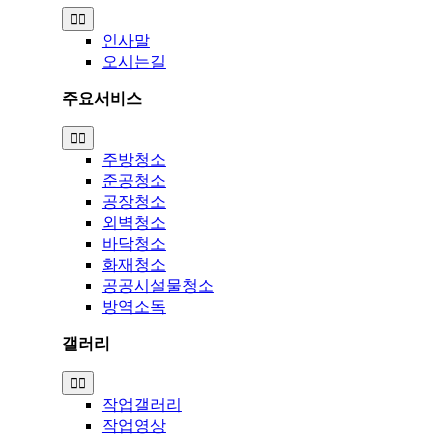
Toggle
Navigation
인사말
오시는길
주요서비스
Toggle
Navigation
주방청소
준공청소
공장청소
외벽청소
바닥청소
화재청소
공공시설물청소
방역소독
갤러리
Toggle
Navigation
작업갤러리
작업영상