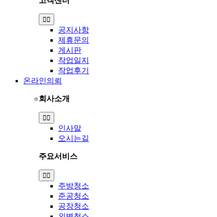
고객센터
Toggle
Navigation
공지사항
제휴문의
게시판
작업일지
작업후기
온라인의뢰
회사소개
Toggle
Navigation
인사말
오시는길
주요서비스
Toggle
Navigation
주방청소
준공청소
공장청소
외벽청소