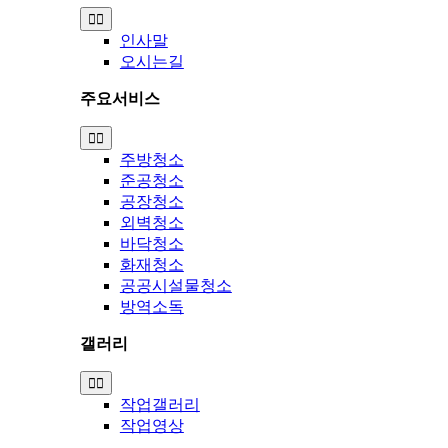
Toggle
Navigation
인사말
오시는길
주요서비스
Toggle
Navigation
주방청소
준공청소
공장청소
외벽청소
바닥청소
화재청소
공공시설물청소
방역소독
갤러리
Toggle
Navigation
작업갤러리
작업영상