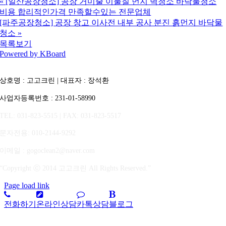
«
[일산공장청소] 공장 거미줄 이물질 먼지 벽청소 바닥물청소
비용 합리적인가격 만족할수있는 전문업체
[파주공장청소] 공장 창고 이사전 내부 공사 분진 흙먼지 바닥물
청소
»
목록보기
Powered by KBoard
상호명 : 고고크린 | 대표자 : 장석환
사업자등록번호 : 231-01-58990
TEL: 031-823-5515 | FAX: 031-823-5517
문자전용
: 010-2144-9292
이메일 : gogoclean2@naver.com
“Copyright ⓒ 2014 고고크린 All Rights Reserved.”
Page load link
전화하기
온라인상담
카톡상담
블로그
상
단