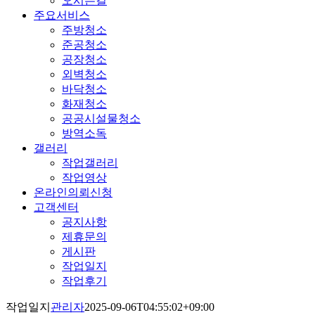
오시는길
주요서비스
주방청소
준공청소
공장청소
외벽청소
바닥청소
화재청소
공공시설물청소
방역소독
갤러리
작업갤러리
작업영상
온라인의뢰신청
고객센터
공지사항
제휴문의
게시판
작업일지
작업후기
작업일지
관리자
2025-09-06T04:55:02+09:00