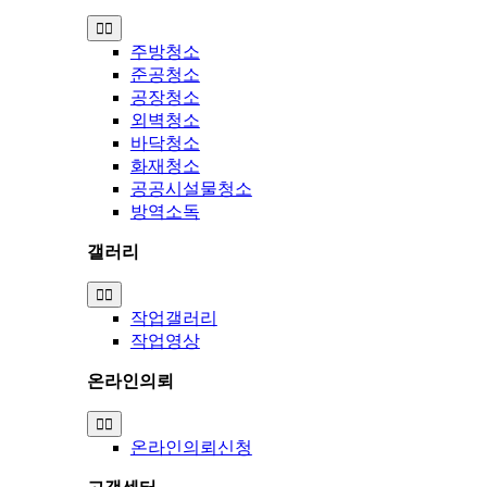
Toggle
Navigation
주방청소
준공청소
공장청소
외벽청소
바닥청소
화재청소
공공시설물청소
방역소독
갤러리
Toggle
Navigation
작업갤러리
작업영상
온라인의뢰
Toggle
Navigation
온라인의뢰신청