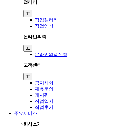
갤러리
Toggle
Navigation
작업갤러리
작업영상
온라인의뢰
Toggle
Navigation
온라인의뢰신청
고객센터
Toggle
Navigation
공지사항
제휴문의
게시판
작업일지
작업후기
주요서비스
회사소개