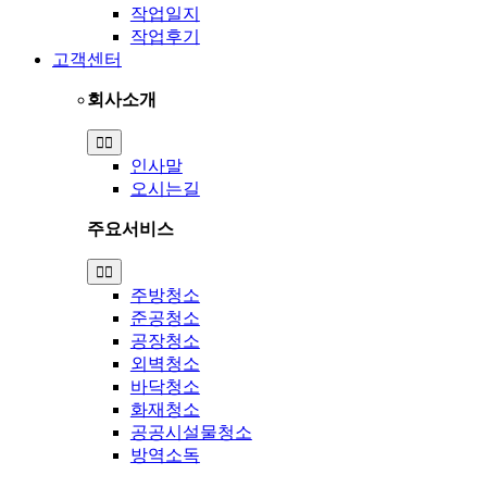
작업일지
작업후기
고객센터
회사소개
Toggle
Navigation
인사말
오시는길
주요서비스
Toggle
Navigation
주방청소
준공청소
공장청소
외벽청소
바닥청소
화재청소
공공시설물청소
방역소독