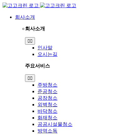
Skip
to
content
회사소개
회사소개
Toggle
Navigation
인사말
오시는길
주요서비스
Toggle
Navigation
주방청소
준공청소
공장청소
외벽청소
바닥청소
화재청소
공공시설물청소
방역소독