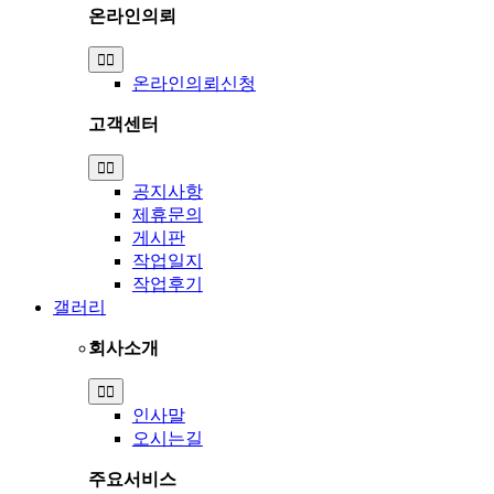
온라인의뢰
Toggle
Navigation
온라인의뢰신청
고객센터
Toggle
Navigation
공지사항
제휴문의
게시판
작업일지
작업후기
갤러리
회사소개
Toggle
Navigation
인사말
오시는길
주요서비스