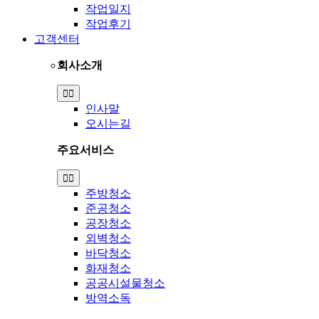
작업일지
작업후기
고객센터
회사소개
Toggle
Navigation
인사말
오시는길
주요서비스
Toggle
Navigation
주방청소
준공청소
공장청소
외벽청소
바닥청소
화재청소
공공시설물청소
방역소독