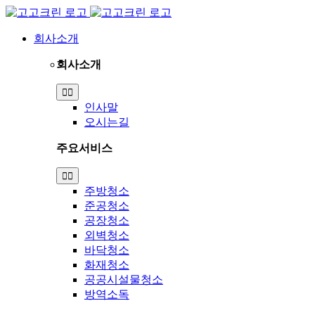
Skip
to
content
회사소개
회사소개
Toggle
Navigation
인사말
오시는길
주요서비스
Toggle
Navigation
주방청소
준공청소
공장청소
외벽청소
바닥청소
화재청소
공공시설물청소
방역소독