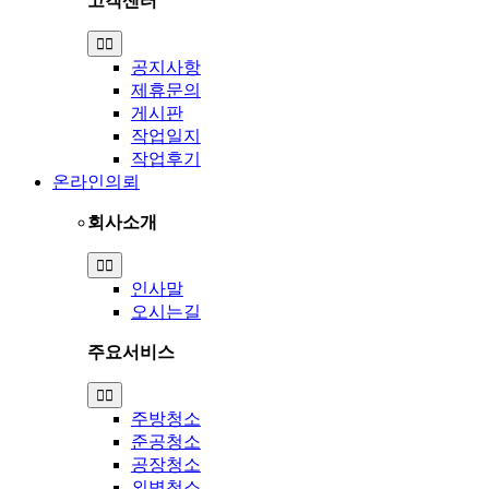
고객센터
Toggle
Navigation
공지사항
제휴문의
게시판
작업일지
작업후기
온라인의뢰
회사소개
Toggle
Navigation
인사말
오시는길
주요서비스
Toggle
Navigation
주방청소
준공청소
공장청소
외벽청소