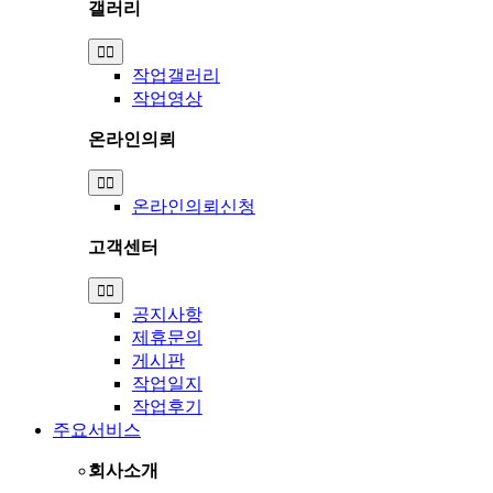
갤러리
Toggle
Navigation
작업갤러리
작업영상
온라인의뢰
Toggle
Navigation
온라인의뢰신청
고객센터
Toggle
Navigation
공지사항
제휴문의
게시판
작업일지
작업후기
주요서비스
회사소개