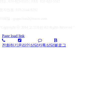
TEL: 031-823-5515 | FAX: 031-823-5517
문자전용
: 010-2144-9292
이메일 : gogoclean2@naver.com
“Copyright ⓒ 2014 고고크린 All Rights Reserved.”
Page load link
전화하기
온라인상담
카톡상담
블로그
상
단
으
로
가
기