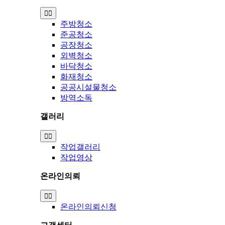
Toggle
Navigation
주방청소
준공청소
공장청소
외벽청소
바닥청소
화재청소
공공시설물청소
방역소독
갤러리
Toggle
Navigation
작업갤러리
작업영상
온라인의뢰
Toggle
Navigation
온라인의뢰신청