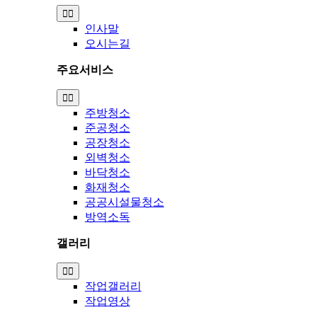
Toggle
Navigation
인사말
오시는길
주요서비스
Toggle
Navigation
주방청소
준공청소
공장청소
외벽청소
바닥청소
화재청소
공공시설물청소
방역소독
갤러리
Toggle
Navigation
작업갤러리
작업영상