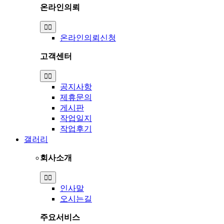
온라인의뢰
Toggle
Navigation
온라인의뢰신청
고객센터
Toggle
Navigation
공지사항
제휴문의
게시판
작업일지
작업후기
갤러리
회사소개
Toggle
Navigation
인사말
오시는길
주요서비스