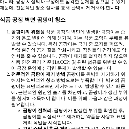
아니라, 공장 시설의 내구성에도 심각한 문제를 일으킬 수 있기
때문에, 전문적인 청소 절차를 통해 완벽히 제거해야 합니다.
식품 공장 벽면 곰팡이 청소
곰팡이의 위험성
식품 공장의 벽면에 발생한 곰팡이는 습
기와 온도 변화에 의해 생기며, 이는 식품 오염과 부패를 유
발할 수 있습니다. 특히 곰팡이는 공기 중 포자를 퍼뜨려,
작업 환경의 공기 질을 악화시키고, 직원들의 건강에도 악
영향을 줄 수 있습니다. 곰팡이 제거를 철저히 하지 않으면
식품 안전 관리 기준(HACCP) 및 관련 법규를 위반할 수 있
어 공장 운영에 심각한 문제가 발생할 수 있습니다.
전문적인 곰팡이 제거 방법
곰팡이를 완벽히 제거하기 위
해서는 일반적인 청소 방법으로는 부족합니다. 벽면의 곰
팡이는 표면적으로만 제거해도 다시 발생할 수 있기 때문
에, 근본적인 원인인 습기를 차단하고, 곰팡이가 생긴 부위
를 철저히 소독해야 합니다. 이를 위해 다음과 같은 과정이
필요합니다:
곰팡이 전처리
: 곰팡이가 발생한 부위를 확인한 후,
곰팡이를 직접적으로 제거하는 약품을 사용해 표면
처리 작업을 시작합니다.
고압 스팀 및 항균 처리
: 곰팡이가 깊이 스며든 벽면