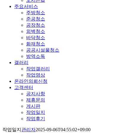
오시는길
주요서비스
주방청소
준공청소
공장청소
외벽청소
바닥청소
화재청소
공공시설물청소
방역소독
갤러리
작업갤러리
작업영상
온라인의뢰신청
고객센터
공지사항
제휴문의
게시판
작업일지
작업후기
작업일지
관리자
2025-09-06T04:55:02+09:00