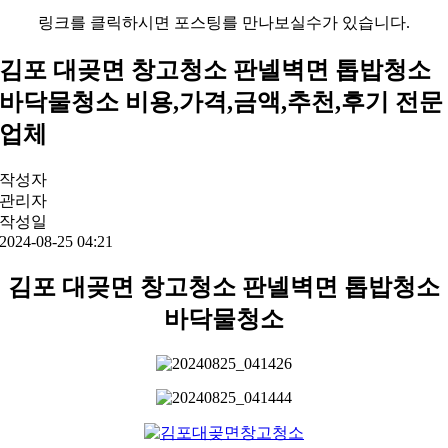
링크를 클릭하시면 포스팅를 만나보실수가 있습니다.
김포 대곶면 창고청소 판넬벽면 톱밥청소
바닥물청소 비용,가격,금액,추천,후기 전문
업체
작성자
관리자
작성일
2024-08-25 04:21
김포 대곶면 창고청소 판넬벽면 톱밥청소
바닥물청소