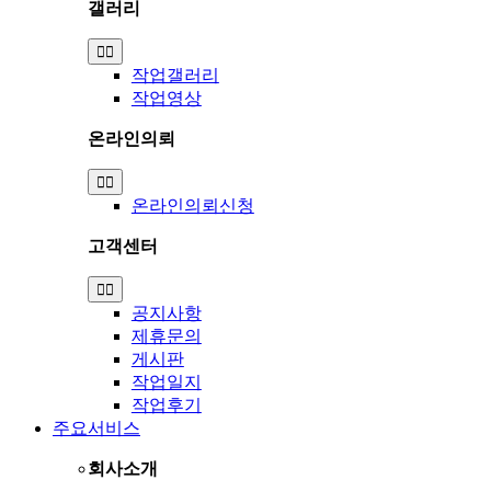
갤러리
Toggle
Navigation
작업갤러리
작업영상
온라인의뢰
Toggle
Navigation
온라인의뢰신청
고객센터
Toggle
Navigation
공지사항
제휴문의
게시판
작업일지
작업후기
주요서비스
회사소개