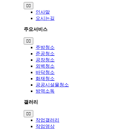
Toggle
Navigation
인사말
오시는길
주요서비스
Toggle
Navigation
주방청소
준공청소
공장청소
외벽청소
바닥청소
화재청소
공공시설물청소
방역소독
갤러리
Toggle
Navigation
작업갤러리
작업영상