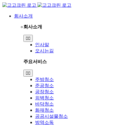
Skip
to
content
회사소개
회사소개
Toggle
Navigation
인사말
오시는길
주요서비스
Toggle
Navigation
주방청소
준공청소
공장청소
외벽청소
바닥청소
화재청소
공공시설물청소
방역소독