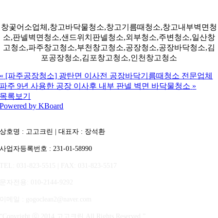
창곷어소업체,창고바닥물청소,창고기름때청소,창고내부벽면청
소,판넬벽면청소,샌드위치판넬청소,외부청소,주변청소,일산창
고청소,파주창고청소,부천창고청소,공장청소,공장바닥청소,김
포공장청소,김포창고청소,인천창고청소
«
[파주공장청소] 광탄면 이사전 공장바닥기름때청소 전문업체
파주 9년 사용한 공장 이사후 내부 판넬 벽면 바닥물청소
»
목록보기
Powered by KBoard
상호명 : 고고크린 | 대표자 : 장석환
사업자등록번호 : 231-01-58990
TEL: 031-823-5515 | FAX: 031-823-5517
문자전용
: 010-2144-9292
이메일 : gogoclean2@naver.com
“Copyright ⓒ 2014 고고크린 All Rights Reserved.”