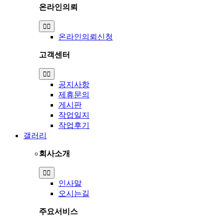
온라인의뢰
Toggle
Navigation
온라인의뢰신청
고객센터
Toggle
Navigation
공지사항
제휴문의
게시판
작업일지
작업후기
갤러리
회사소개
Toggle
Navigation
인사말
오시는길
주요서비스