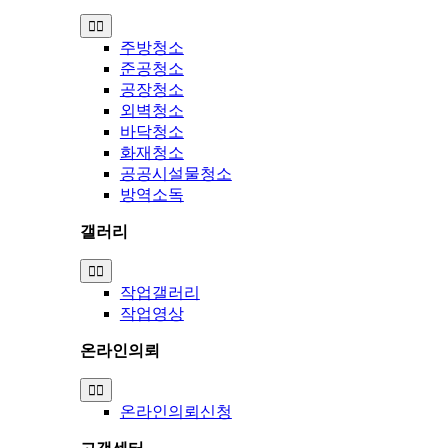
Toggle
Navigation
주방청소
준공청소
공장청소
외벽청소
바닥청소
화재청소
공공시설물청소
방역소독
갤러리
Toggle
Navigation
작업갤러리
작업영상
온라인의뢰
Toggle
Navigation
온라인의뢰신청