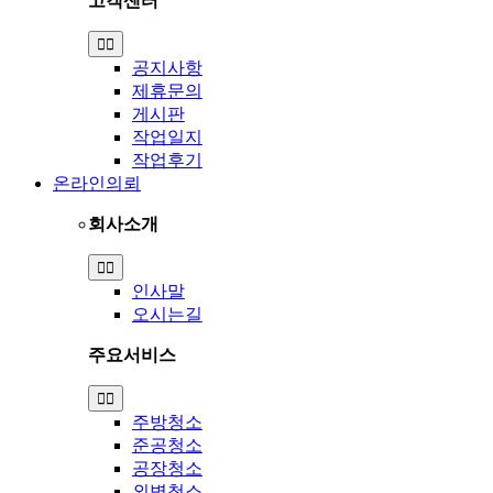
고객센터
Toggle
Navigation
공지사항
제휴문의
게시판
작업일지
작업후기
온라인의뢰
회사소개
Toggle
Navigation
인사말
오시는길
주요서비스
Toggle
Navigation
주방청소
준공청소
공장청소
외벽청소