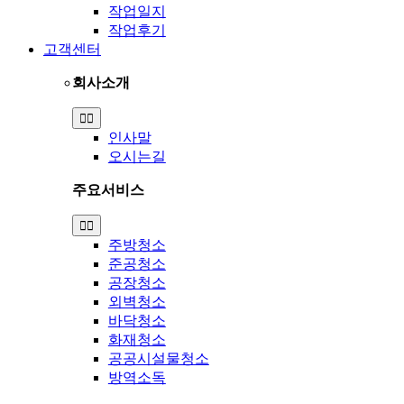
작업일지
작업후기
고객센터
회사소개
Toggle
Navigation
인사말
오시는길
주요서비스
Toggle
Navigation
주방청소
준공청소
공장청소
외벽청소
바닥청소
화재청소
공공시설물청소
방역소독