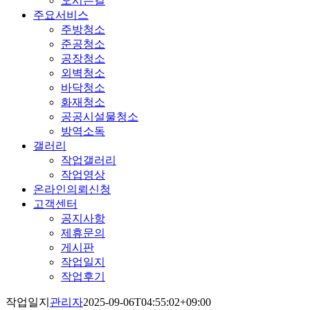
오시는길
주요서비스
주방청소
준공청소
공장청소
외벽청소
바닥청소
화재청소
공공시설물청소
방역소독
갤러리
작업갤러리
작업영상
온라인의뢰신청
고객센터
공지사항
제휴문의
게시판
작업일지
작업후기
작업일지
관리자
2025-09-06T04:55:02+09:00