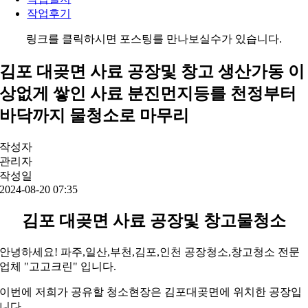
작업후기
링크를 클릭하시면 포스팅를 만나보실수가 있습니다.
김포 대곶면 사료 공장및 창고 생산가동 이
상없게 쌓인 사료 분진먼지등를 천정부터
바닥까지 물청소로 마무리
작성자
관리자
작성일
2024-08-20 07:35
김포 대곶면 사료 공장및 창고물청소
안녕하세요! 파주,일산,부천,김포,인천 공장청소,창고청소 전문
업체 "고고크린" 입니다.
이번에 저희가 공유할 청소현장은 김포대곶면에 위치한 공장입
니다.