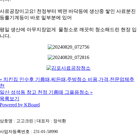
사료공장이고요! 천정부터 벽면 바닥등에 생산중 쌓인 사료분진
등를기계등이 바로 밑부분에 있어
평일 생산에 아무지장없게 물청소로 깨끗히 청소해드린 현장 입
니다.
«
치킨집 인수후 기름때,찌든때,주방청소 비용,가격,전문업체추
천
일산 성석동 창고 천정 기름때 그을음청소
»
목록보기
Powered by KBoard
상호명 : 고고크린 | 대표자 : 장석환
사업자등록번호 : 231-01-58990