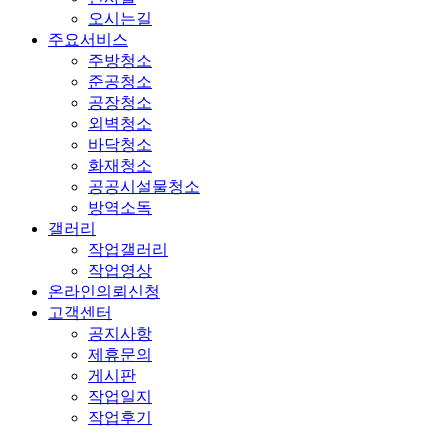
오시는길
주요서비스
주방청소
준공청소
공장청소
외벽청소
바닥청소
화재청소
공공시설물청소
방역소독
갤러리
작업갤러리
작업영상
온라인의뢰신청
고객센터
공지사항
제휴문의
게시판
작업일지
작업후기