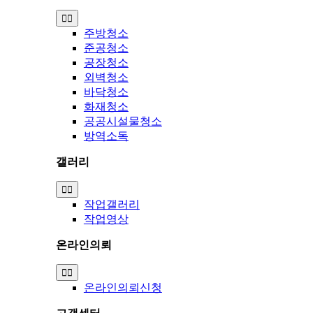
Toggle
Navigation
주방청소
준공청소
공장청소
외벽청소
바닥청소
화재청소
공공시설물청소
방역소독
갤러리
Toggle
Navigation
작업갤러리
작업영상
온라인의뢰
Toggle
Navigation
온라인의뢰신청