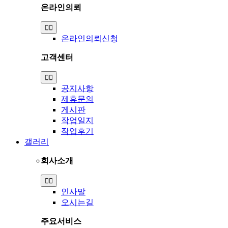
온라인의뢰
Toggle
Navigation
온라인의뢰신청
고객센터
Toggle
Navigation
공지사항
제휴문의
게시판
작업일지
작업후기
갤러리
회사소개
Toggle
Navigation
인사말
오시는길
주요서비스