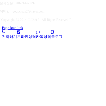
문자전용
: 010-2144-9292
이메일 : gogoclean2@naver.com
“Copyright ⓒ 2014 고고크린 All Rights Reserved.”
Page load link
전화하기
온라인상담
카톡상담
블로그
상
단
으
로
가
기