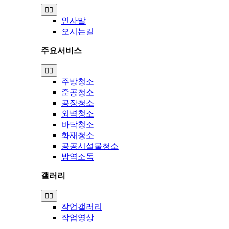
Toggle
Navigation
인사말
오시는길
주요서비스
Toggle
Navigation
주방청소
준공청소
공장청소
외벽청소
바닥청소
화재청소
공공시설물청소
방역소독
갤러리
Toggle
Navigation
작업갤러리
작업영상