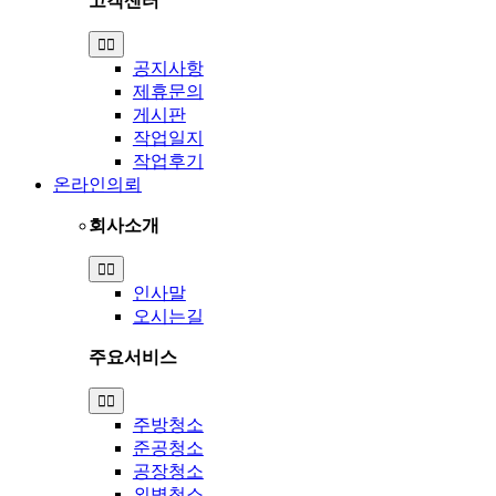
고객센터
Toggle
Navigation
공지사항
제휴문의
게시판
작업일지
작업후기
온라인의뢰
회사소개
Toggle
Navigation
인사말
오시는길
주요서비스
Toggle
Navigation
주방청소
준공청소
공장청소
외벽청소