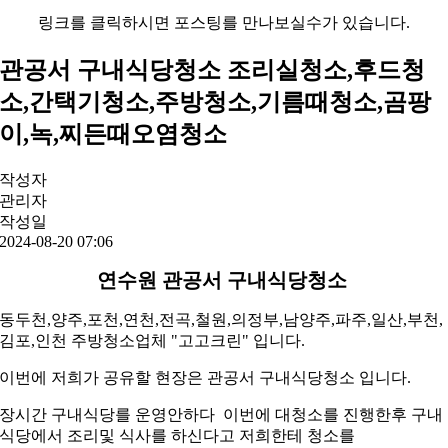
링크를 클릭하시면 포스팅를 만나보실수가 있습니다.
관공서 구내식당청소 조리실청소,후드청
소,간택기청소,주방청소,기름때청소,곰팡
이,녹,찌든때오염청소
작성자
관리자
작성일
2024-08-20 07:06
연수원 관공서 구내식당청소
동두천,양주,포천,연천,전곡,철원,의정부,남양주,파주,일산,부천,
김포,인천 주방청소업체 "고고크린" 입니다.
이번에 저희가 공유할 현장은 관공서 구내식당청소 입니다.
장시간 구내식당를 운영안하다 이번에 대청소를 진행한후 구내
식당에서 조리및 식사를 하신다고 저희한테 청소를