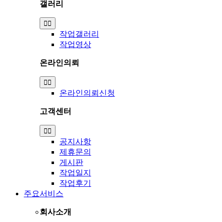
갤러리
Toggle
Navigation
작업갤러리
작업영상
온라인의뢰
Toggle
Navigation
온라인의뢰신청
고객센터
Toggle
Navigation
공지사항
제휴문의
게시판
작업일지
작업후기
주요서비스
회사소개