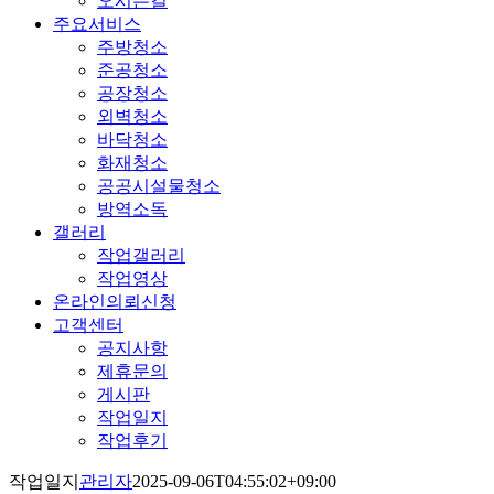
오시는길
주요서비스
주방청소
준공청소
공장청소
외벽청소
바닥청소
화재청소
공공시설물청소
방역소독
갤러리
작업갤러리
작업영상
온라인의뢰신청
고객센터
공지사항
제휴문의
게시판
작업일지
작업후기
작업일지
관리자
2025-09-06T04:55:02+09:00