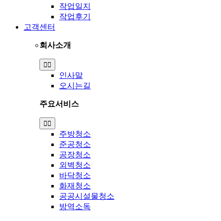
작업일지
작업후기
고객센터
회사소개
Toggle
Navigation
인사말
오시는길
주요서비스
Toggle
Navigation
주방청소
준공청소
공장청소
외벽청소
바닥청소
화재청소
공공시설물청소
방역소독