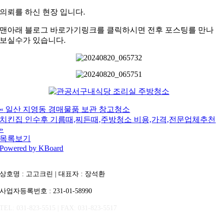
의뢰를 하신 현장 입니다.
맨아래 블로그 바로가기링크를 클릭하시면 전후 포스팅를 만나
보실수가 있습니다.
«
일산 지영동 경매물품 보관 창고청소
치킨집 인수후 기름때,찌든때,주방청소 비용,가격,전문업체추천
»
목록보기
Powered by KBoard
상호명 : 고고크린 | 대표자 : 장석환
사업자등록번호 : 231-01-58990
TEL: 031-823-5515 | FAX: 031-823-5517