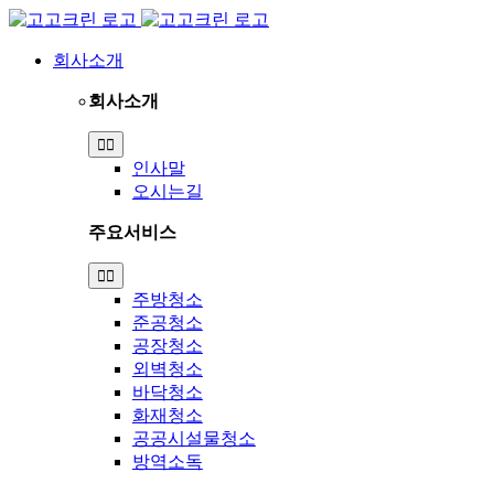
Skip
to
content
회사소개
회사소개
Toggle
Navigation
인사말
오시는길
주요서비스
Toggle
Navigation
주방청소
준공청소
공장청소
외벽청소
바닥청소
화재청소
공공시설물청소
방역소독