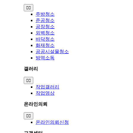
Toggle
Navigation
주방청소
준공청소
공장청소
외벽청소
바닥청소
화재청소
공공시설물청소
방역소독
갤러리
Toggle
Navigation
작업갤러리
작업영상
온라인의뢰
Toggle
Navigation
온라인의뢰신청