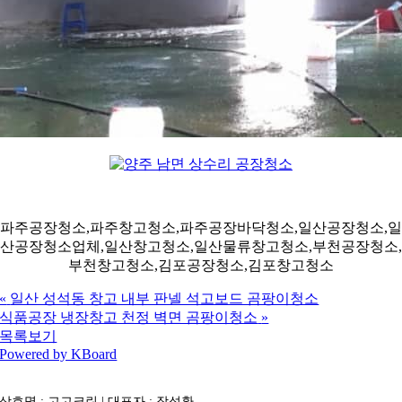
파주공장청소,파주창고청소,파주공장바닥청소,일산공장청소,일
산공장청소업체,일산창고청소,일산물류창고청소,부천공장청소,
부천창고청소,김포공장청소,김포창고청소
«
일산 성석동 창고 내부 판넬 석고보드 곰팡이청소
식품공장 냉장창고 천정 벽면 곰팡이청소
»
목록보기
Powered by KBoard
상호명 : 고고크린 | 대표자 : 장석환