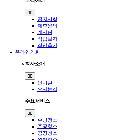
고객센터
Toggle
Navigation
공지사항
제휴문의
게시판
작업일지
작업후기
온라인의뢰
회사소개
Toggle
Navigation
인사말
오시는길
주요서비스
Toggle
Navigation
주방청소
준공청소
공장청소
외벽청소