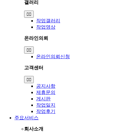
갤러리
Toggle
Navigation
작업갤러리
작업영상
온라인의뢰
Toggle
Navigation
온라인의뢰신청
고객센터
Toggle
Navigation
공지사항
제휴문의
게시판
작업일지
작업후기
주요서비스
회사소개