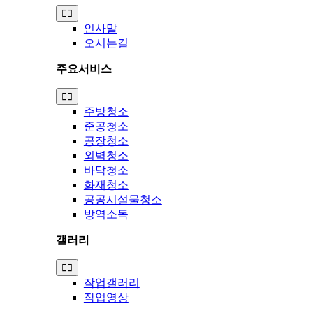
Toggle
Navigation
인사말
오시는길
주요서비스
Toggle
Navigation
주방청소
준공청소
공장청소
외벽청소
바닥청소
화재청소
공공시설물청소
방역소독
갤러리
Toggle
Navigation
작업갤러리
작업영상