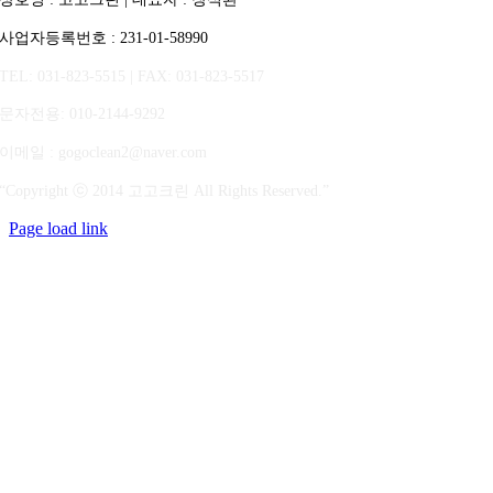
사업자등록번호 : 231-01-58990
TEL: 031-823-5515 | FAX: 031-823-5517
문자전용
: 010-2144-9292
이메일 : gogoclean2@naver.com
“Copyright ⓒ 2014 고고크린 All Rights Reserved.”
Page load link
상
단
으
로
가
기