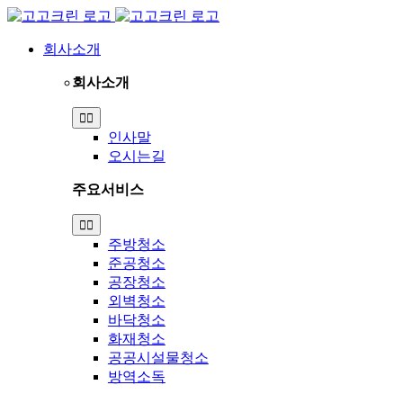
Skip
to
content
회사소개
회사소개
Toggle
Navigation
인사말
오시는길
주요서비스
Toggle
Navigation
주방청소
준공청소
공장청소
외벽청소
바닥청소
화재청소
공공시설물청소
방역소독