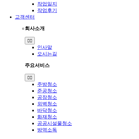
작업일지
작업후기
고객센터
회사소개
Toggle
Navigation
인사말
오시는길
주요서비스
Toggle
Navigation
주방청소
준공청소
공장청소
외벽청소
바닥청소
화재청소
공공시설물청소
방역소독