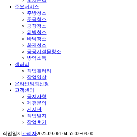
오시는길
주요서비스
주방청소
준공청소
공장청소
외벽청소
바닥청소
화재청소
공공시설물청소
방역소독
갤러리
작업갤러리
작업영상
온라인의뢰신청
고객센터
공지사항
제휴문의
게시판
작업일지
작업후기
작업일지
관리자
2025-09-06T04:55:02+09:00