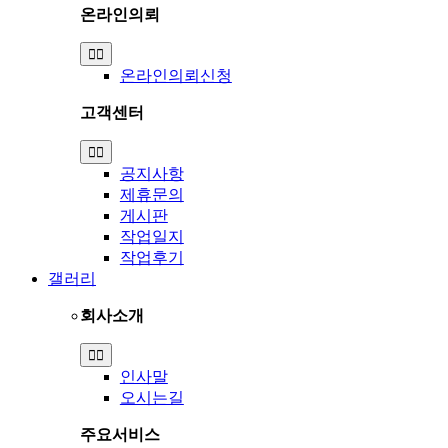
온라인의뢰
Toggle
Navigation
온라인의뢰신청
고객센터
Toggle
Navigation
공지사항
제휴문의
게시판
작업일지
작업후기
갤러리
회사소개
Toggle
Navigation
인사말
오시는길
주요서비스