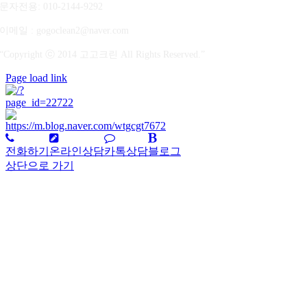
문자전용
: 010-2144-9292
이메일 : gogoclean2@naver.com
“Copyright ⓒ 2014 고고크린 All Rights Reserved.”
Page load link
전화하기
온라인상담
카톡상담
블로그
상단으로 가기