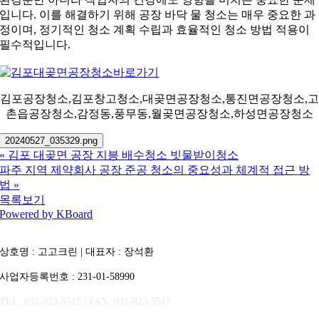
입니다. 이를 해결하기 위해 공장 바닥 물 청소는 매우 중요한 과
정이며, 정기적인 청소 계획 수립과 효율적인 청소 방법 적용이
필수적입니다.
김포공장청소,김포창고청소,대곶면공장청소,통진면공장청소,고
촌읍공장청소,감정동,풍무동,월곶면공장청소,하성면공장청소
20240527_035329.png
«
김포 대곶면 공장 지븡 배수청소 빗물받이청소
파주 지역 제약회사 공장 준공 청소의 중요성과 체계적 접근 방
법
»
목록보기
Powered by KBoard
상호명 : 고고크린 | 대표자 : 장석환
사업자등록번호 : 231-01-58990
TEL: 031-823-5515 | FAX: 031-823-5517