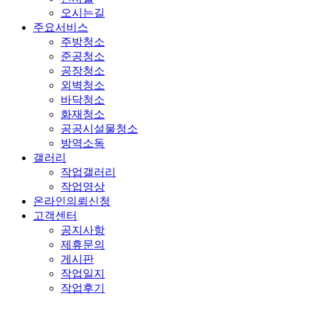
오시는길
주요서비스
주방청소
준공청소
공장청소
외벽청소
바닥청소
화재청소
공공시설물청소
방역소독
갤러리
작업갤러리
작업영상
온라인의뢰신청
고객센터
공지사항
제휴문의
게시판
작업일지
작업후기