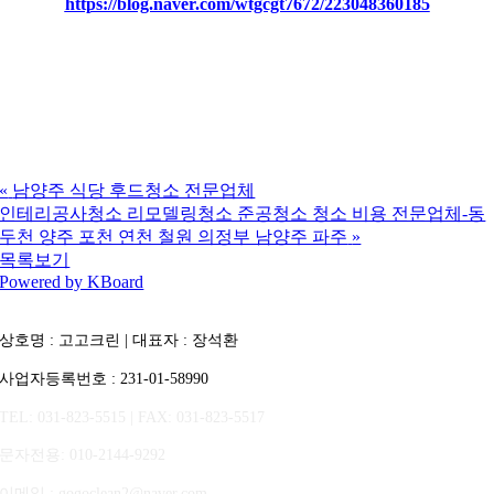
https://blog.naver.com/wtgcgt7672/223048360185
동두천,양주,포천,연천,의정부,구리,남양주,가평,양평,파주,상가
바닥청소,건물바닥청소,회사바닥청소,공장바닥청소,창고바닥청
소,병원바닥청소,교회바닥청소,학원바닥청소,학교바닥청소,관
공서바닥청소,군부대바닥청소,바닥청소업체
«
남양주 식당 후드청소 전문업체
인테리공사청소 리모델링청소 준공청소 청소 비용 전문업체-동
두천 양주 포천 연천 철원 의정부 남양주 파주
»
목록보기
Powered by KBoard
상호명 : 고고크린 | 대표자 : 장석환
사업자등록번호 : 231-01-58990
TEL: 031-823-5515 | FAX: 031-823-5517
문자전용
: 010-2144-9292
이메일 : gogoclean2@naver.com