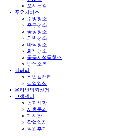
오시는길
주요서비스
주방청소
준공청소
공장청소
외벽청소
바닥청소
화재청소
공공시설물청소
방역소독
갤러리
작업갤러리
작업영상
온라인의뢰신청
고객센터
공지사항
제휴문의
게시판
작업일지
작업후기