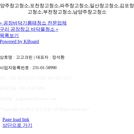
양주창고청소,포천창고청소,파주창고청소,일산창고청소,김포창
고청소,부천창고청소,남양주창고청소
«
공장바닥기름때청소 전문업체
구리 공장창고 바닥물청소
»
목록보기
Powered by KBoard
상호명 : 고고크린 | 대표자 : 장석환
사업자등록번호 : 231-01-58990
TEL: 031-823-5515 | FAX: 031-823-5517
문자전용
: 010-2144-9292
이메일 : gogoclean2@naver.com
“Copyright ⓒ 2014 고고크린 All Rights Reserved.”
Page load link
상단으로 가기