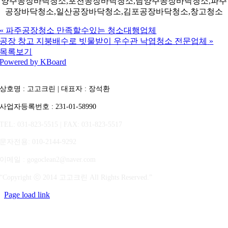
양주공장바닥청소,포천공장바닥청소,남양주공장바닥청소,파주
공장바닥청소,일산공장바닥청소,김포공장바닥청소,창고청소
«
파주공장청소 만족할수있는 청소대행업체
공장 창고 지붕배수로 빗물받이 우수관 낙엽청소 전문업체
»
목록보기
Powered by KBoard
상호명 : 고고크린 | 대표자 : 장석환
사업자등록번호 : 231-01-58990
TEL: 031-823-5515 | FAX: 031-823-5517
문자전용
: 010-2144-9292
이메일 : gogoclean2@naver.com
“Copyright ⓒ 2014 고고크린 All Rights Reserved.”
Page load link
상
단
으