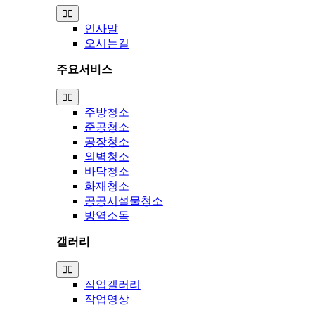
Toggle
Navigation
인사말
오시는길
주요서비스
Toggle
Navigation
주방청소
준공청소
공장청소
외벽청소
바닥청소
화재청소
공공시설물청소
방역소독
갤러리
Toggle
Navigation
작업갤러리
작업영상