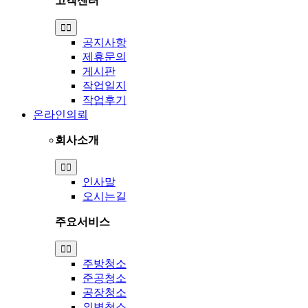
고객센터
Toggle
Navigation
공지사항
제휴문의
게시판
작업일지
작업후기
온라인의뢰
회사소개
Toggle
Navigation
인사말
오시는길
주요서비스
Toggle
Navigation
주방청소
준공청소
공장청소
외벽청소