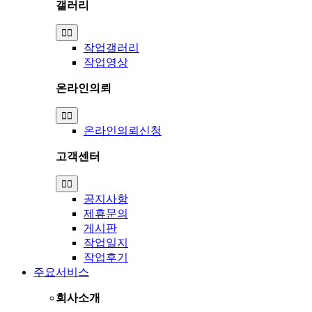
갤러리
Toggle
Navigation
작업갤러리
작업영상
온라인의뢰
Toggle
Navigation
온라인의뢰신청
고객센터
Toggle
Navigation
공지사항
제휴문의
게시판
작업일지
작업후기
주요서비스
회사소개