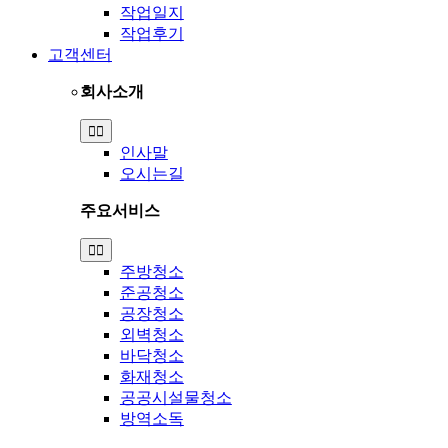
작업일지
작업후기
고객센터
회사소개
Toggle
Navigation
인사말
오시는길
주요서비스
Toggle
Navigation
주방청소
준공청소
공장청소
외벽청소
바닥청소
화재청소
공공시설물청소
방역소독