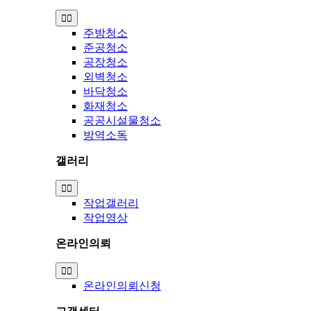
Toggle
Navigation
주방청소
준공청소
공장청소
외벽청소
바닥청소
화재청소
공공시설물청소
방역소독
갤러리
Toggle
Navigation
작업갤러리
작업영상
온라인의뢰
Toggle
Navigation
온라인의뢰신청