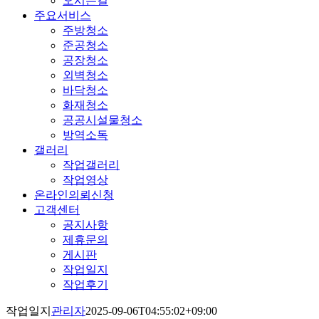
오시는길
주요서비스
주방청소
준공청소
공장청소
외벽청소
바닥청소
화재청소
공공시설물청소
방역소독
갤러리
작업갤러리
작업영상
온라인의뢰신청
고객센터
공지사항
제휴문의
게시판
작업일지
작업후기
작업일지
관리자
2025-09-06T04:55:02+09:00