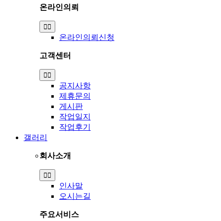
온라인의뢰
Toggle
Navigation
온라인의뢰신청
고객센터
Toggle
Navigation
공지사항
제휴문의
게시판
작업일지
작업후기
갤러리
회사소개
Toggle
Navigation
인사말
오시는길
주요서비스