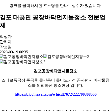
링크를 클릭하시면 포스팅를 만나보실수가 있습니다.
김포 대곶면 공장바닥먼지물청소 전문업
체
작성자
관리자
작성일
2023-09-19 06:35
김포공장바닥먼지물청소
스티로폼공장 준공후 물건등이 들어오기전 공사먼지 바닥물청
소를 의뢰하신 청소현장 입니다.
https://blog.naver.com/wtgcgt7672/222700308550