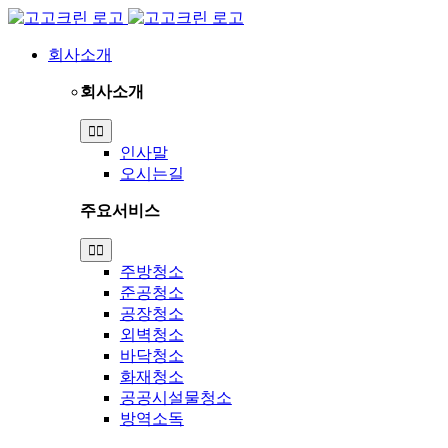
Skip
to
content
회사소개
회사소개
Toggle
Navigation
인사말
오시는길
주요서비스
Toggle
Navigation
주방청소
준공청소
공장청소
외벽청소
바닥청소
화재청소
공공시설물청소
방역소독