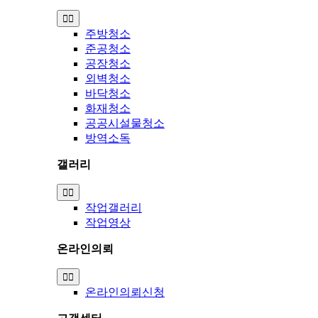
Toggle
Navigation
주방청소
준공청소
공장청소
외벽청소
바닥청소
화재청소
공공시설물청소
방역소독
갤러리
Toggle
Navigation
작업갤러리
작업영상
온라인의뢰
Toggle
Navigation
온라인의뢰신청