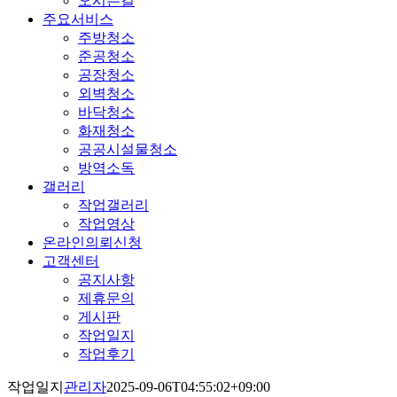
오시는길
주요서비스
주방청소
준공청소
공장청소
외벽청소
바닥청소
화재청소
공공시설물청소
방역소독
갤러리
작업갤러리
작업영상
온라인의뢰신청
고객센터
공지사항
제휴문의
게시판
작업일지
작업후기
작업일지
관리자
2025-09-06T04:55:02+09:00