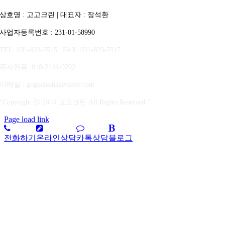
상호명 : 고고크린 | 대표자 : 장석환
사업자등록번호 : 231-01-58990
TEL: 031-823-5515 | FAX: 031-823-5517
문자전용
: 010-2144-9292
이메일 : gogoclean2@naver.com
“Copyright ⓒ 2014 고고크린 All Rights Reserved.”
Page load link
전화하기
온라인상담
카톡상담
블로그
상
단
으
로
가
기