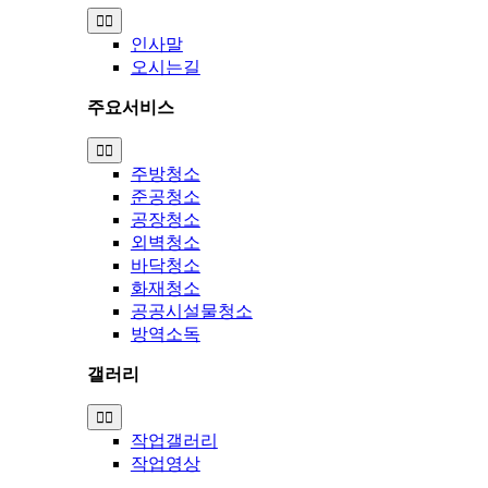
Toggle
Navigation
인사말
오시는길
주요서비스
Toggle
Navigation
주방청소
준공청소
공장청소
외벽청소
바닥청소
화재청소
공공시설물청소
방역소독
갤러리
Toggle
Navigation
작업갤러리
작업영상