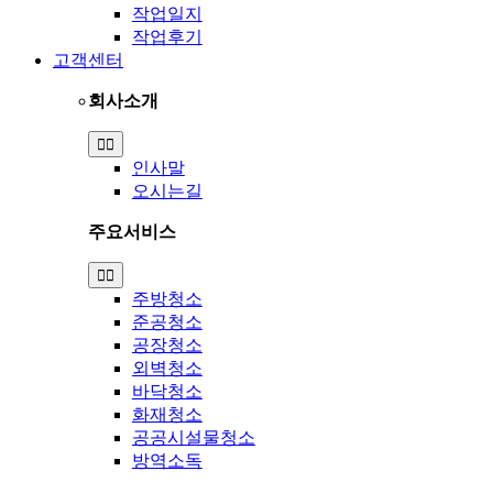
작업일지
작업후기
고객센터
회사소개
Toggle
Navigation
인사말
오시는길
주요서비스
Toggle
Navigation
주방청소
준공청소
공장청소
외벽청소
바닥청소
화재청소
공공시설물청소
방역소독