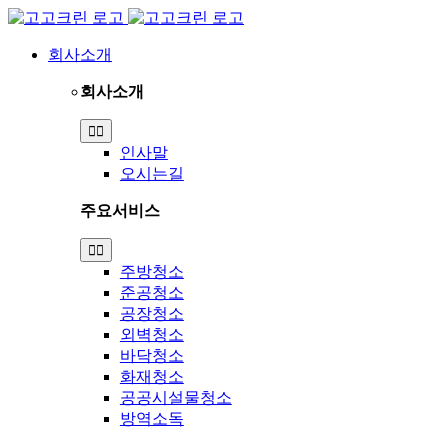
Skip
to
content
회사소개
회사소개
Toggle
Navigation
인사말
오시는길
주요서비스
Toggle
Navigation
주방청소
준공청소
공장청소
외벽청소
바닥청소
화재청소
공공시설물청소
방역소독