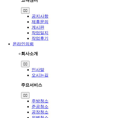
고객센터
Toggle
Navigation
공지사항
제휴문의
게시판
작업일지
작업후기
온라인의뢰
회사소개
Toggle
Navigation
인사말
오시는길
주요서비스
Toggle
Navigation
주방청소
준공청소
공장청소
외벽청소