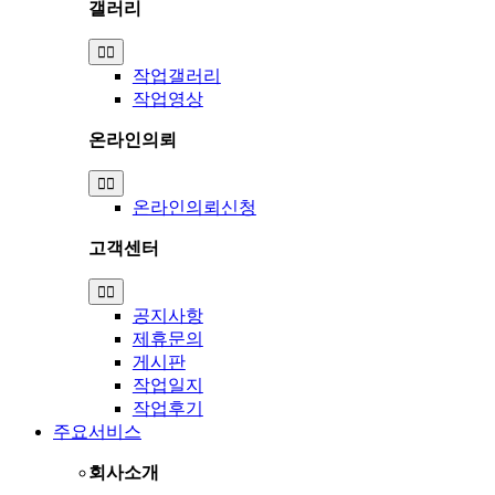
갤러리
Toggle
Navigation
작업갤러리
작업영상
온라인의뢰
Toggle
Navigation
온라인의뢰신청
고객센터
Toggle
Navigation
공지사항
제휴문의
게시판
작업일지
작업후기
주요서비스
회사소개