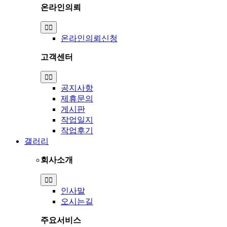
온라인의뢰
Toggle
Navigation
온라인의뢰신청
고객센터
Toggle
Navigation
공지사항
제휴문의
게시판
작업일지
작업후기
갤러리
회사소개
Toggle
Navigation
인사말
오시는길
주요서비스