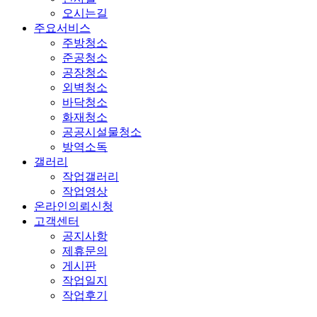
오시는길
주요서비스
주방청소
준공청소
공장청소
외벽청소
바닥청소
화재청소
공공시설물청소
방역소독
갤러리
작업갤러리
작업영상
온라인의뢰신청
고객센터
공지사항
제휴문의
게시판
작업일지
작업후기