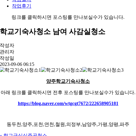
작업후기
링크를 클릭하시면 포스팅를 만나보실수가 있습니다.
학교기숙사청소 남여 사감실청소
작성자
관리자
작성일
2023-09-06 06:15
양주학교기숙사청소
아래 링크를 클릭하시면 전후 포스팅를 만나보실수가 있습니다.
https://blog.naver.com/wtgcgt7672/222658905181
동두천,양주,포천,연천,철원,의정부,남양주,가평,양평,파주
«
학교급식실준공청소