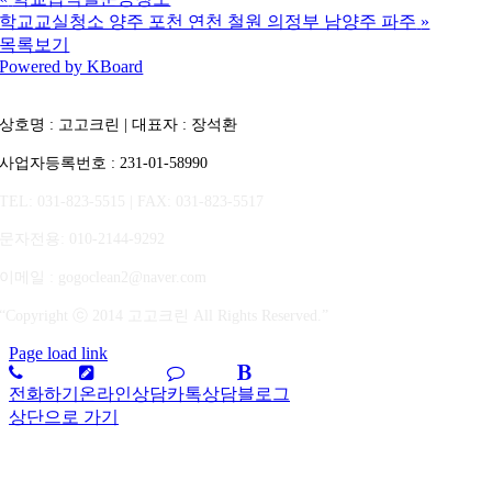
학교교실청소 양주 포천 연천 철원 의정부 남양주 파주
»
목록보기
Powered by KBoard
상호명 : 고고크린 | 대표자 : 장석환
사업자등록번호 : 231-01-58990
TEL: 031-823-5515 | FAX: 031-823-5517
문자전용
: 010-2144-9292
이메일 : gogoclean2@naver.com
“Copyright ⓒ 2014 고고크린 All Rights Reserved.”
Page load link
전화하기
온라인상담
카톡상담
블로그
상단으로 가기