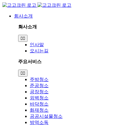
Skip
to
content
회사소개
회사소개
Toggle
Navigation
인사말
오시는길
주요서비스
Toggle
Navigation
주방청소
준공청소
공장청소
외벽청소
바닥청소
화재청소
공공시설물청소
방역소독