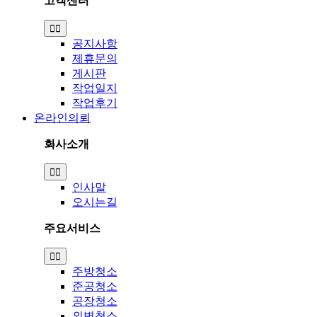
고객센터
Toggle
Navigation
공지사항
제휴문의
게시판
작업일지
작업후기
온라인의뢰
회사소개
Toggle
Navigation
인사말
오시는길
주요서비스
Toggle
Navigation
주방청소
준공청소
공장청소
외벽청소