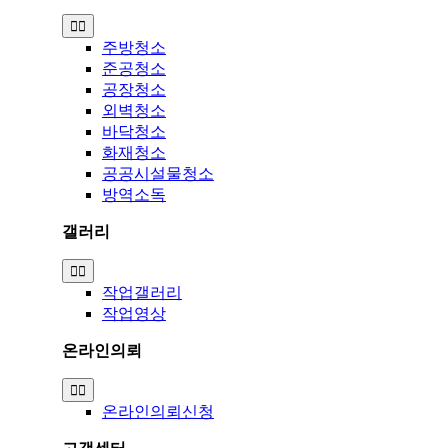
Toggle
Navigation
주방청소
준공청소
공장청소
외벽청소
바닥청소
화재청소
공공시설물청소
방역소독
갤러리
Toggle
Navigation
작업갤러리
작업영상
온라인의뢰
Toggle
Navigation
온라인의뢰신청