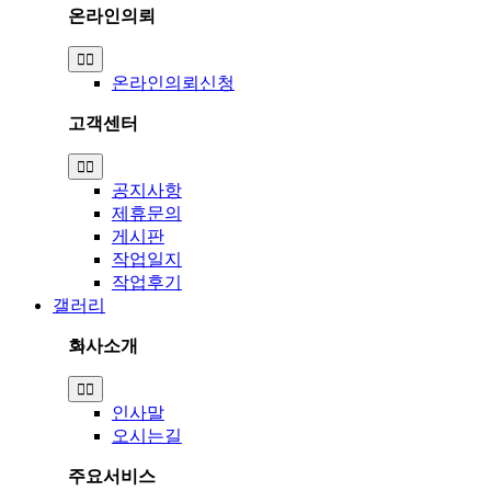
온라인의뢰
Toggle
Navigation
온라인의뢰신청
고객센터
Toggle
Navigation
공지사항
제휴문의
게시판
작업일지
작업후기
갤러리
회사소개
Toggle
Navigation
인사말
오시는길
주요서비스