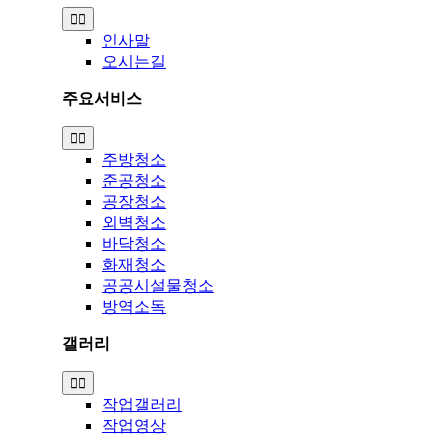
Toggle
Navigation
인사말
오시는길
주요서비스
Toggle
Navigation
주방청소
준공청소
공장청소
외벽청소
바닥청소
화재청소
공공시설물청소
방역소독
갤러리
Toggle
Navigation
작업갤러리
작업영상