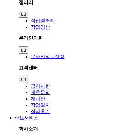
갤러리
Toggle
Navigation
작업갤러리
작업영상
온라인의뢰
Toggle
Navigation
온라인의뢰신청
고객센터
Toggle
Navigation
공지사항
제휴문의
게시판
작업일지
작업후기
주요서비스
회사소개