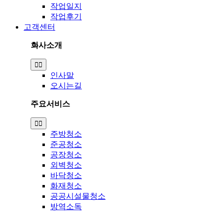
작업일지
작업후기
고객센터
회사소개
Toggle
Navigation
인사말
오시는길
주요서비스
Toggle
Navigation
주방청소
준공청소
공장청소
외벽청소
바닥청소
화재청소
공공시설물청소
방역소독