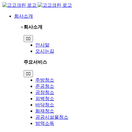
Skip
to
content
회사소개
회사소개
Toggle
Navigation
인사말
오시는길
주요서비스
Toggle
Navigation
주방청소
준공청소
공장청소
외벽청소
바닥청소
화재청소
공공시설물청소
방역소독