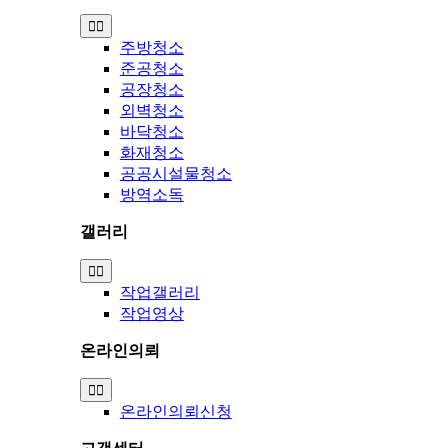
Toggle
Navigation
주방청소
준공청소
공장청소
외벽청소
바닥청소
화재청소
공공시설물청소
방역소독
갤러리
Toggle
Navigation
작업갤러리
작업영상
온라인의뢰
Toggle
Navigation
온라인의뢰신청