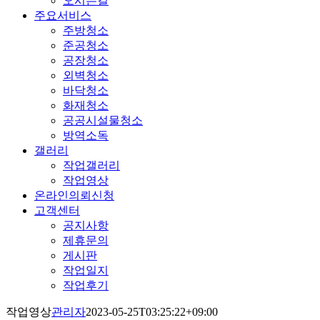
오시는길
주요서비스
주방청소
준공청소
공장청소
외벽청소
바닥청소
화재청소
공공시설물청소
방역소독
갤러리
작업갤러리
작업영상
온라인의뢰신청
고객센터
공지사항
제휴문의
게시판
작업일지
작업후기
작업영상
관리자
2023-05-25T03:25:22+09:00