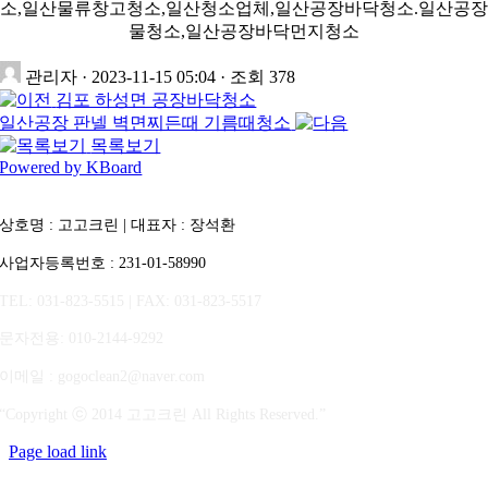
소,일산물류창고청소,일산청소업체,일산공장바닥청소.일산공장
물청소,일산공장바닥먼지청소
관리자
· 2023-11-15 05:04 · 조회 378
김포 하성면 공장바닥청소
일산공장 판넬 벽면찌든때 기름때청소
목록보기
Powered by KBoard
상호명 : 고고크린 | 대표자 : 장석환
사업자등록번호 : 231-01-58990
TEL: 031-823-5515 | FAX: 031-823-5517
문자전용
: 010-2144-9292
이메일 : gogoclean2@naver.com
“Copyright ⓒ 2014 고고크린 All Rights Reserved.”
Page load link
상