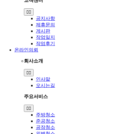
고객센터
Toggle
Navigation
공지사항
제휴문의
게시판
작업일지
작업후기
온라인의뢰
회사소개
Toggle
Navigation
인사말
오시는길
주요서비스
Toggle
Navigation
주방청소
준공청소
공장청소
외벽청소