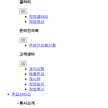
갤러리
Toggle
Navigation
작업갤러리
작업영상
온라인의뢰
Toggle
Navigation
온라인의뢰신청
고객센터
Toggle
Navigation
공지사항
제휴문의
게시판
작업일지
작업후기
주요서비스
회사소개