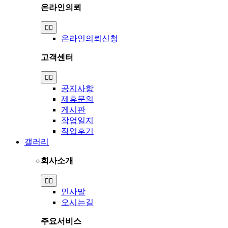
온라인의뢰
Toggle
Navigation
온라인의뢰신청
고객센터
Toggle
Navigation
공지사항
제휴문의
게시판
작업일지
작업후기
갤러리
회사소개
Toggle
Navigation
인사말
오시는길
주요서비스