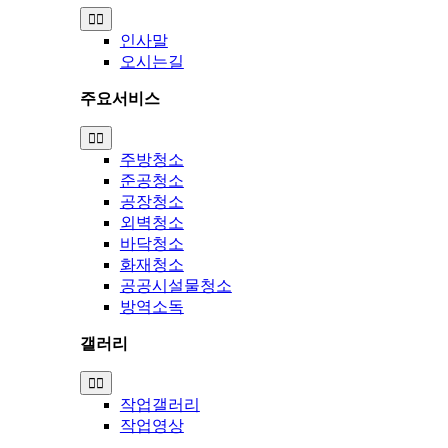
Toggle
Navigation
인사말
오시는길
주요서비스
Toggle
Navigation
주방청소
준공청소
공장청소
외벽청소
바닥청소
화재청소
공공시설물청소
방역소독
갤러리
Toggle
Navigation
작업갤러리
작업영상