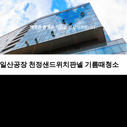
깨
끗
한
환
경
은
사
람
을
건
강
하
게
합
니
다
.
일산공장 천정샌드위치판넬 기름때청소