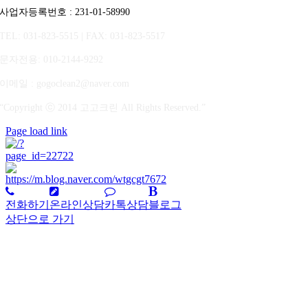
사업자등록번호 : 231-01-58990
TEL: 031-823-5515 | FAX: 031-823-5517
문자전용
: 010-2144-9292
이메일 : gogoclean2@naver.com
“Copyright ⓒ 2014 고고크린 All Rights Reserved.”
Page load link
전화하기
온라인상담
카톡상담
블로그
상단으로 가기