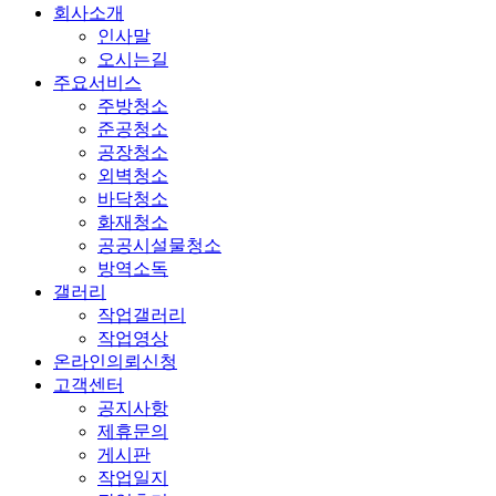
회사소개
인사말
오시는길
주요서비스
주방청소
준공청소
공장청소
외벽청소
바닥청소
화재청소
공공시설물청소
방역소독
갤러리
작업갤러리
작업영상
온라인의뢰신청
고객센터
공지사항
제휴문의
게시판
작업일지