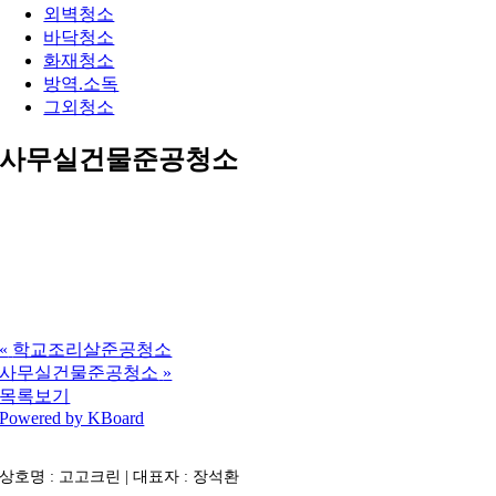
외벽청소
바닥청소
화재청소
방역.소독
그외청소
사무실건물준공청소
«
학교조리살준공청소
사무실건물준공청소
»
목록보기
Powered by KBoard
상호명 : 고고크린 | 대표자 : 장석환