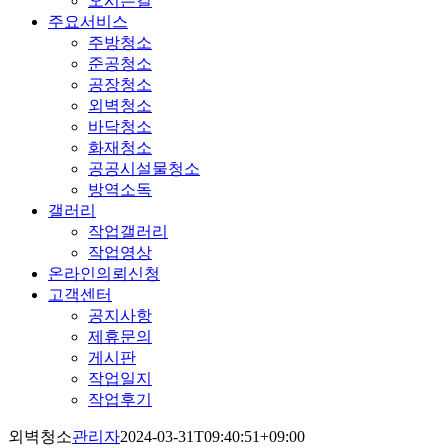
오시는길
주요서비스
주방청소
준공청소
공장청소
외벽청소
바닥청소
화재청소
공공시설물청소
방역소독
갤러리
작업갤러리
작업영상
온라인의뢰신청
고객센터
공지사항
제휴문의
게시판
작업일지
작업후기
외벽청소
관리자
2024-03-31T09:40:51+09:00