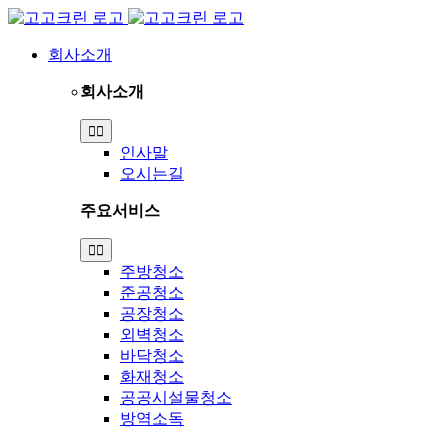
Skip
to
content
회사소개
회사소개
Toggle
Navigation
인사말
오시는길
주요서비스
Toggle
Navigation
주방청소
준공청소
공장청소
외벽청소
바닥청소
화재청소
공공시설물청소
방역소독