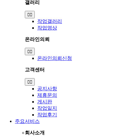
갤러리
Toggle
Navigation
작업갤러리
작업영상
온라인의뢰
Toggle
Navigation
온라인의뢰신청
고객센터
Toggle
Navigation
공지사항
제휴문의
게시판
작업일지
작업후기
주요서비스
회사소개