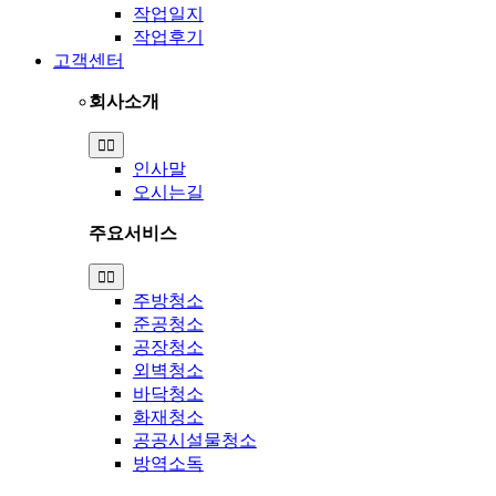
작업일지
작업후기
고객센터
회사소개
Toggle
Navigation
인사말
오시는길
주요서비스
Toggle
Navigation
주방청소
준공청소
공장청소
외벽청소
바닥청소
화재청소
공공시설물청소
방역소독