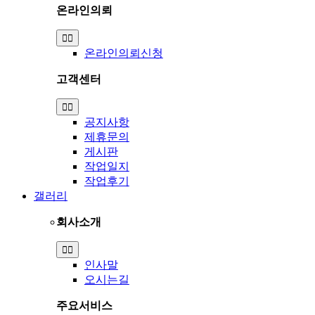
온라인의뢰
Toggle
Navigation
온라인의뢰신청
고객센터
Toggle
Navigation
공지사항
제휴문의
게시판
작업일지
작업후기
갤러리
회사소개
Toggle
Navigation
인사말
오시는길
주요서비스