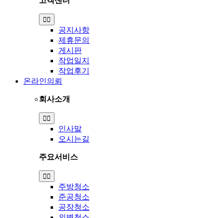
고객센터
Toggle
Navigation
공지사항
제휴문의
게시판
작업일지
작업후기
온라인의뢰
회사소개
Toggle
Navigation
인사말
오시는길
주요서비스
Toggle
Navigation
주방청소
준공청소
공장청소
외벽청소