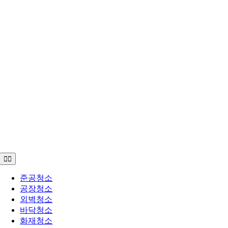
Toggle
Navigation
준공청소
공장청소
외벽청소
바닥청소
화재청소