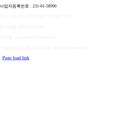
사업자등록번호 : 231-01-58990
TEL: 031-823-5515 | FAX: 031-823-5517
문자전용
: 010-2144-9292
이메일 : gogoclean2@naver.com
“Copyright ⓒ 2014 고고크린 All Rights Reserved.”
Page load link
상
단
으
로
가
기