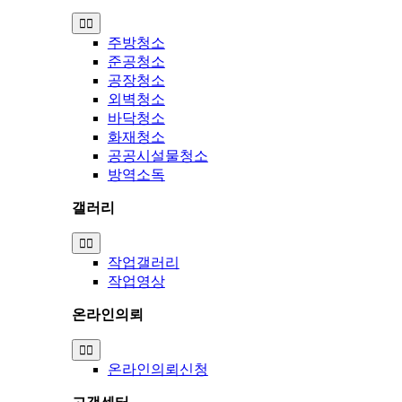
Toggle
Navigation
주방청소
준공청소
공장청소
외벽청소
바닥청소
화재청소
공공시설물청소
방역소독
갤러리
Toggle
Navigation
작업갤러리
작업영상
온라인의뢰
Toggle
Navigation
온라인의뢰신청