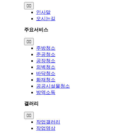
Toggle
Navigation
인사말
오시는길
주요서비스
Toggle
Navigation
주방청소
준공청소
공장청소
외벽청소
바닥청소
화재청소
공공시설물청소
방역소독
갤러리
Toggle
Navigation
작업갤러리
작업영상