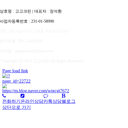
상호명 : 고고크린 | 대표자 : 장석환
사업자등록번호 : 231-01-58990
TEL: 031-823-5515 | FAX: 031-823-5517
문자전용
: 010-2144-9292
이메일 : gogoclean2@naver.com
“Copyright ⓒ 2014 고고크린 All Rights Reserved.”
Page load link
전화하기
온라인상담
카톡상담
블로그
상단으로 가기