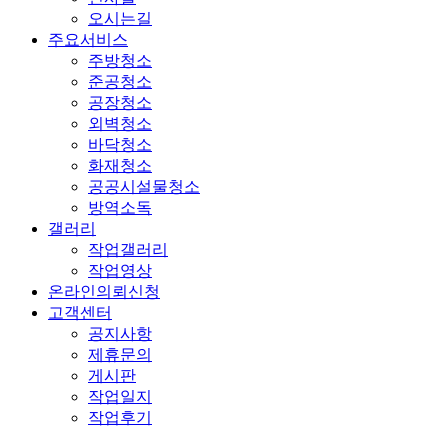
오시는길
주요서비스
주방청소
준공청소
공장청소
외벽청소
바닥청소
화재청소
공공시설물청소
방역소독
갤러리
작업갤러리
작업영상
온라인의뢰신청
고객센터
공지사항
제휴문의
게시판
작업일지
작업후기