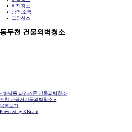
화재청소
방역.소독
그외청소
동두천 건물외벽청소
«
하남동 라임스톤 건물외벽청소
포천 관공서건물외벽청소
»
목록보기
Powered by KBoard