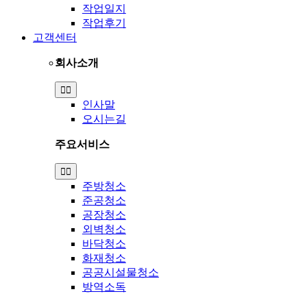
작업일지
작업후기
고객센터
회사소개
Toggle
Navigation
인사말
오시는길
주요서비스
Toggle
Navigation
주방청소
준공청소
공장청소
외벽청소
바닥청소
화재청소
공공시설물청소
방역소독