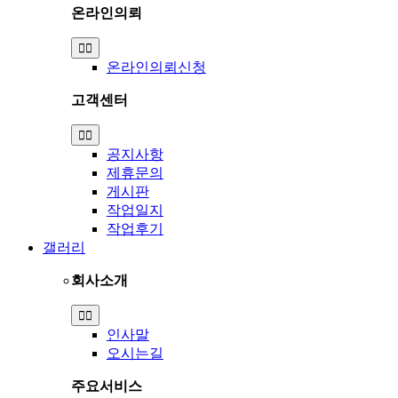
온라인의뢰
Toggle
Navigation
온라인의뢰신청
고객센터
Toggle
Navigation
공지사항
제휴문의
게시판
작업일지
작업후기
갤러리
회사소개
Toggle
Navigation
인사말
오시는길
주요서비스