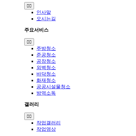
Toggle
Navigation
인사말
오시는길
주요서비스
Toggle
Navigation
주방청소
준공청소
공장청소
외벽청소
바닥청소
화재청소
공공시설물청소
방역소독
갤러리
Toggle
Navigation
작업갤러리
작업영상