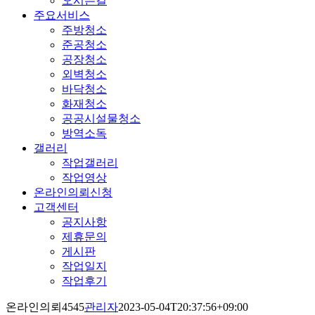
오시는길
주요서비스
주방청소
준공청소
공장청소
외벽청소
바닥청소
화재청소
공공시설물청소
방역소독
갤러리
작업갤러리
작업영상
온라인의뢰신청
고객센터
공지사항
제휴문의
게시판
작업일지
작업후기
온라인의뢰4545
관리자
2023-05-04T20:37:56+09:00