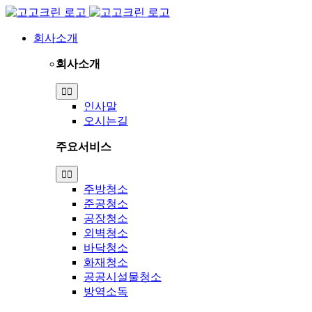
Skip
to
content
회사소개
회사소개
Toggle
Navigation
인사말
오시는길
주요서비스
Toggle
Navigation
주방청소
준공청소
공장청소
외벽청소
바닥청소
화재청소
공공시설물청소
방역소독