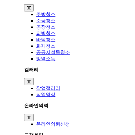
Toggle
Navigation
주방청소
준공청소
공장청소
외벽청소
바닥청소
화재청소
공공시설물청소
방역소독
갤러리
Toggle
Navigation
작업갤러리
작업영상
온라인의뢰
Toggle
Navigation
온라인의뢰신청