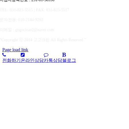
TEL: 031-823-5515 | FAX: 031-823-5517
문자전용
: 010-2144-9292
이메일 : gogoclean2@naver.com
“Copyright ⓒ 2014 고고크린 All Rights Reserved.”
Page load link
전화하기
온라인상담
카톡상담
블로그
상
단
으
로
가
기