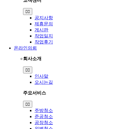
고객센터
Toggle
Navigation
공지사항
제휴문의
게시판
작업일지
작업후기
온라인의뢰
회사소개
Toggle
Navigation
인사말
오시는길
주요서비스
Toggle
Navigation
주방청소
준공청소
공장청소
외벽청소