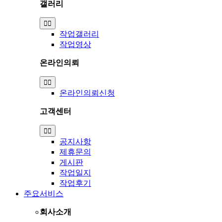
갤러리
Toggle
Navigation
작업갤러리
작업영상
온라인의뢰
Toggle
Navigation
온라인의뢰신청
고객센터
Toggle
Navigation
공지사항
제휴문의
게시판
작업일지
작업후기
주요서비스
회사소개