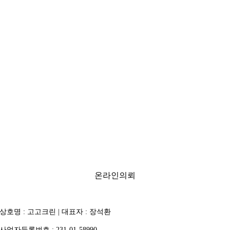
온라인의뢰
상호명 : 고고크린 | 대표자 : 장석환
사업자등록번호 : 231-01-58990