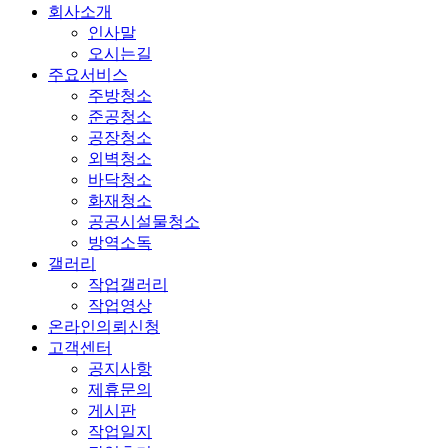
회사소개
인사말
오시는길
주요서비스
주방청소
준공청소
공장청소
외벽청소
바닥청소
화재청소
공공시설물청소
방역소독
갤러리
작업갤러리
작업영상
온라인의뢰신청
고객센터
공지사항
제휴문의
게시판
작업일지