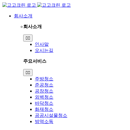
Skip
to
content
회사소개
회사소개
Toggle
Navigation
인사말
오시는길
주요서비스
Toggle
Navigation
주방청소
준공청소
공장청소
외벽청소
바닥청소
화재청소
공공시설물청소
방역소독