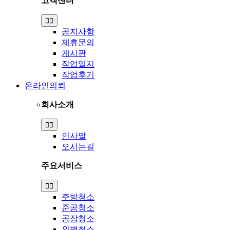
고객센터
Toggle
Navigation
공지사항
제휴문의
게시판
작업일지
작업후기
온라인의뢰
회사소개
Toggle
Navigation
인사말
오시는길
주요서비스
Toggle
Navigation
주방청소
준공청소
공장청소
외벽청소