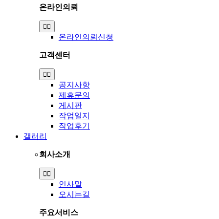
온라인의뢰
Toggle
Navigation
온라인의뢰신청
고객센터
Toggle
Navigation
공지사항
제휴문의
게시판
작업일지
작업후기
갤러리
회사소개
Toggle
Navigation
인사말
오시는길
주요서비스