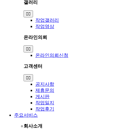
갤러리
Toggle
Navigation
작업갤러리
작업영상
온라인의뢰
Toggle
Navigation
온라인의뢰신청
고객센터
Toggle
Navigation
공지사항
제휴문의
게시판
작업일지
작업후기
주요서비스
회사소개