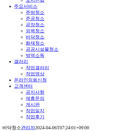
오시는길
주요서비스
주방청소
준공청소
공장청소
외벽청소
바닥청소
화재청소
공공시설물청소
방역소독
갤러리
작업갤러리
작업영상
온라인의뢰신청
고객센터
공지사항
제휴문의
게시판
작업일지
작업후기
바닥청소
관리자
2024-04-06T07:24:01+09:00