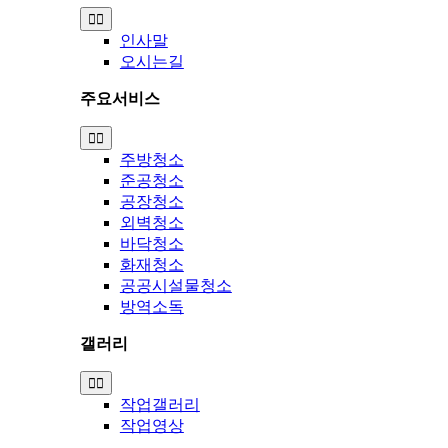
Toggle
Navigation
인사말
오시는길
주요서비스
Toggle
Navigation
주방청소
준공청소
공장청소
외벽청소
바닥청소
화재청소
공공시설물청소
방역소독
갤러리
Toggle
Navigation
작업갤러리
작업영상