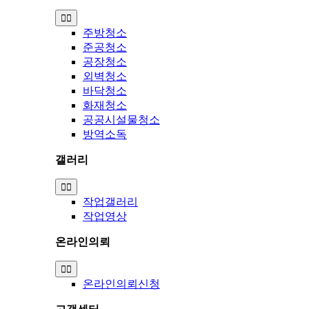
Toggle
Navigation
주방청소
준공청소
공장청소
외벽청소
바닥청소
화재청소
공공시설물청소
방역소독
갤러리
Toggle
Navigation
작업갤러리
작업영상
온라인의뢰
Toggle
Navigation
온라인의뢰신청