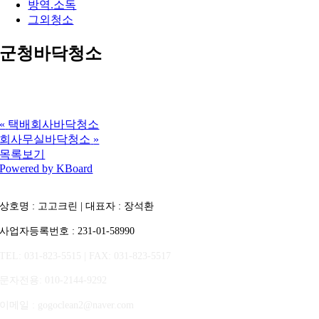
방역.소독
그외청소
군청바닥청소
«
택배회사바닥청소
회사무실바닥청소
»
목록보기
Powered by KBoard
상호명 : 고고크린 | 대표자 : 장석환
사업자등록번호 : 231-01-58990
TEL: 031-823-5515 | FAX: 031-823-5517
문자전용
: 010-2144-9292
이메일 : gogoclean2@naver.com