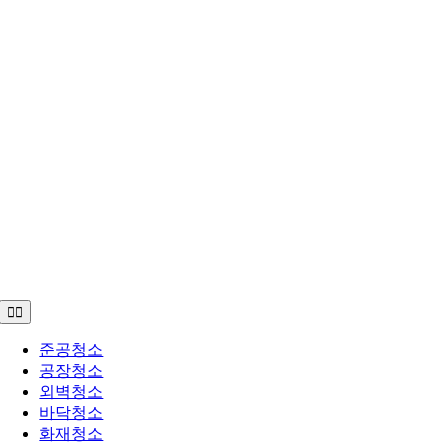
Toggle
Navigation
준공청소
공장청소
외벽청소
바닥청소
화재청소