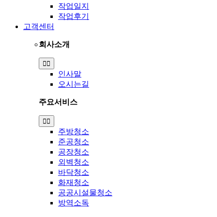
작업일지
작업후기
고객센터
회사소개
Toggle
Navigation
인사말
오시는길
주요서비스
Toggle
Navigation
주방청소
준공청소
공장청소
외벽청소
바닥청소
화재청소
공공시설물청소
방역소독