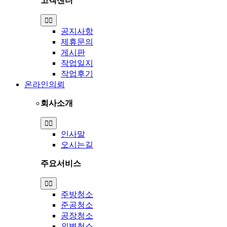
고객센터
Toggle
Navigation
공지사항
제휴문의
게시판
작업일지
작업후기
온라인의뢰
회사소개
Toggle
Navigation
인사말
오시는길
주요서비스
Toggle
Navigation
주방청소
준공청소
공장청소
외벽청소