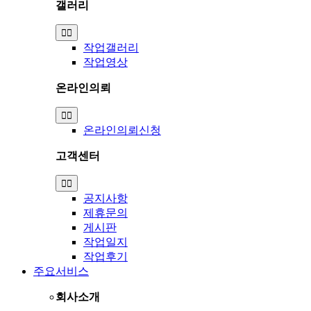
갤러리
Toggle
Navigation
작업갤러리
작업영상
온라인의뢰
Toggle
Navigation
온라인의뢰신청
고객센터
Toggle
Navigation
공지사항
제휴문의
게시판
작업일지
작업후기
주요서비스
회사소개