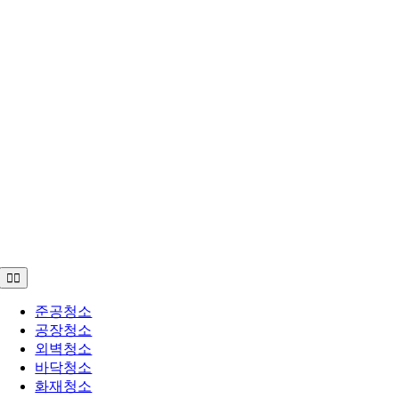
Toggle
Navigation
준공청소
공장청소
외벽청소
바닥청소
화재청소