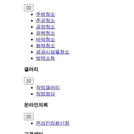
Toggle
Navigation
주방청소
준공청소
공장청소
외벽청소
바닥청소
화재청소
공공시설물청소
방역소독
갤러리
Toggle
Navigation
작업갤러리
작업영상
온라인의뢰
Toggle
Navigation
온라인의뢰신청