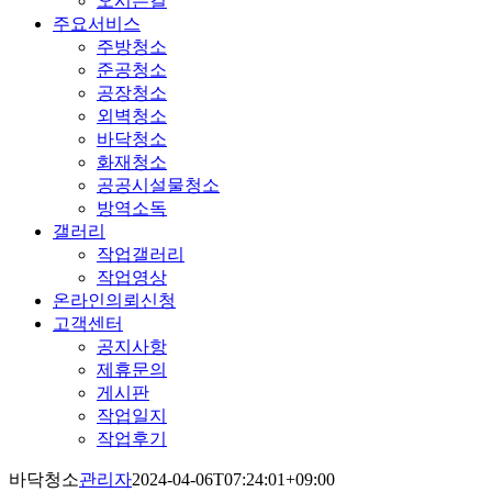
오시는길
주요서비스
주방청소
준공청소
공장청소
외벽청소
바닥청소
화재청소
공공시설물청소
방역소독
갤러리
작업갤러리
작업영상
온라인의뢰신청
고객센터
공지사항
제휴문의
게시판
작업일지
작업후기
바닥청소
관리자
2024-04-06T07:24:01+09:00