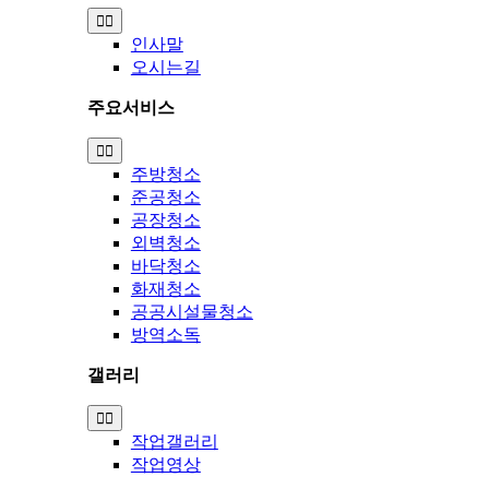
Toggle
Navigation
인사말
오시는길
주요서비스
Toggle
Navigation
주방청소
준공청소
공장청소
외벽청소
바닥청소
화재청소
공공시설물청소
방역소독
갤러리
Toggle
Navigation
작업갤러리
작업영상