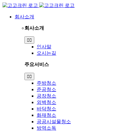
Skip
to
content
회사소개
회사소개
Toggle
Navigation
인사말
오시는길
주요서비스
Toggle
Navigation
주방청소
준공청소
공장청소
외벽청소
바닥청소
화재청소
공공시설물청소
방역소독