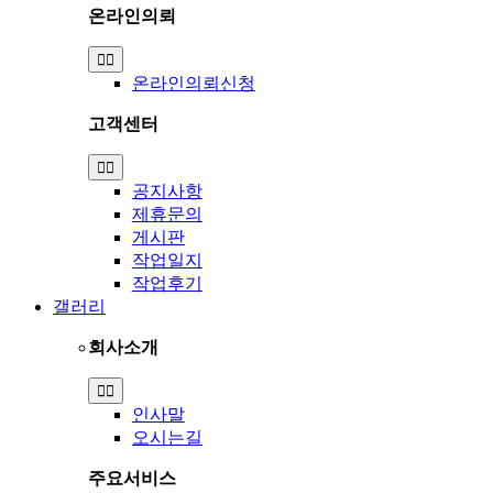
온라인의뢰
Toggle
Navigation
온라인의뢰신청
고객센터
Toggle
Navigation
공지사항
제휴문의
게시판
작업일지
작업후기
갤러리
회사소개
Toggle
Navigation
인사말
오시는길
주요서비스