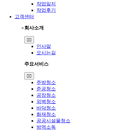
작업일지
작업후기
고객센터
회사소개
Toggle
Navigation
인사말
오시는길
주요서비스
Toggle
Navigation
주방청소
준공청소
공장청소
외벽청소
바닥청소
화재청소
공공시설물청소
방역소독