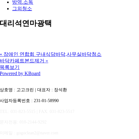
방역.소독
그외청소
대리석연마광택
«
장애인 연합회 구내식당바닥,사무실바닥청소
바닥카페트본드제거
»
목록보기
Powered by KBoard
상호명 : 고고크린 | 대표자 : 장석환
사업자등록번호 : 231-01-58990
TEL: 031-823-5515 | FAX: 031-823-5517
문자전용
: 010-2144-9292
이메일 : gogoclean2@naver.com