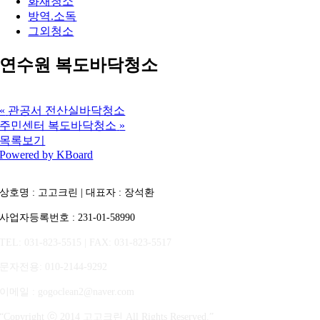
화재청소
방역.소독
그외청소
연수원 복도바닥청소
«
관공서 전산실바닥청소
주민센터 복도바닥청소
»
목록보기
Powered by KBoard
상호명 : 고고크린 | 대표자 : 장석환
사업자등록번호 : 231-01-58990
TEL: 031-823-5515 | FAX: 031-823-5517
문자전용
: 010-2144-9292
이메일 : gogoclean2@naver.com
“Copyright ⓒ 2014 고고크린 All Rights Reserved.”