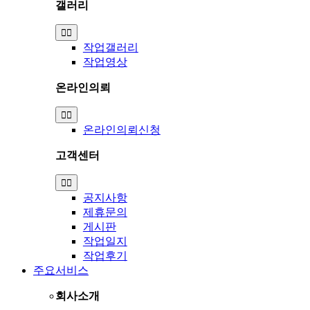
갤러리
Toggle
Navigation
작업갤러리
작업영상
온라인의뢰
Toggle
Navigation
온라인의뢰신청
고객센터
Toggle
Navigation
공지사항
제휴문의
게시판
작업일지
작업후기
주요서비스
회사소개