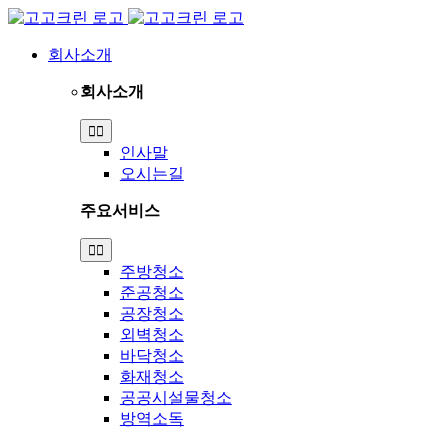
Skip
to
content
회사소개
회사소개
Toggle
Navigation
인사말
오시는길
주요서비스
Toggle
Navigation
주방청소
준공청소
공장청소
외벽청소
바닥청소
화재청소
공공시설물청소
방역소독