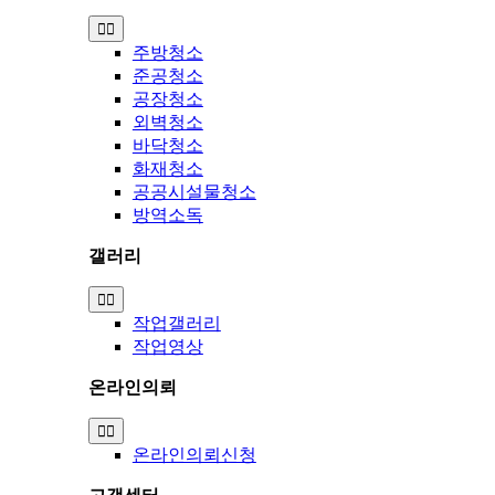
Toggle
Navigation
주방청소
준공청소
공장청소
외벽청소
바닥청소
화재청소
공공시설물청소
방역소독
갤러리
Toggle
Navigation
작업갤러리
작업영상
온라인의뢰
Toggle
Navigation
온라인의뢰신청