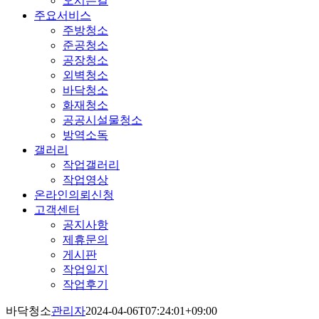
오시는길
주요서비스
주방청소
준공청소
공장청소
외벽청소
바닥청소
화재청소
공공시설물청소
방역소독
갤러리
작업갤러리
작업영상
온라인의뢰신청
고객센터
공지사항
제휴문의
게시판
작업일지
작업후기
바닥청소
관리자
2024-04-06T07:24:01+09:00