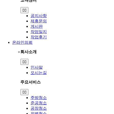
고객센터
Toggle
Navigation
공지사항
제휴문의
게시판
작업일지
작업후기
온라인의뢰
회사소개
Toggle
Navigation
인사말
오시는길
주요서비스
Toggle
Navigation
주방청소
준공청소
공장청소
외벽청소