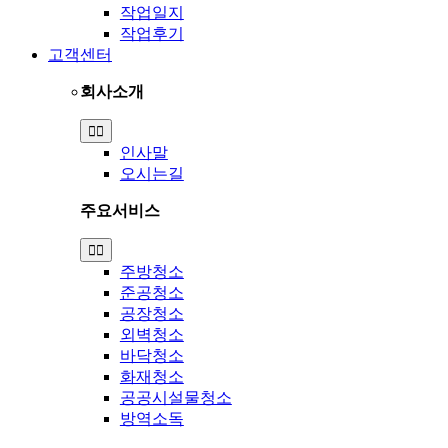
작업일지
작업후기
고객센터
회사소개
Toggle
Navigation
인사말
오시는길
주요서비스
Toggle
Navigation
주방청소
준공청소
공장청소
외벽청소
바닥청소
화재청소
공공시설물청소
방역소독