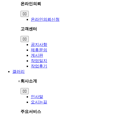
온라인의뢰
Toggle
Navigation
온라인의뢰신청
고객센터
Toggle
Navigation
공지사항
제휴문의
게시판
작업일지
작업후기
갤러리
회사소개
Toggle
Navigation
인사말
오시는길
주요서비스