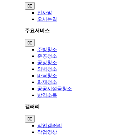
Toggle
Navigation
인사말
오시는길
주요서비스
Toggle
Navigation
주방청소
준공청소
공장청소
외벽청소
바닥청소
화재청소
공공시설물청소
방역소독
갤러리
Toggle
Navigation
작업갤러리
작업영상