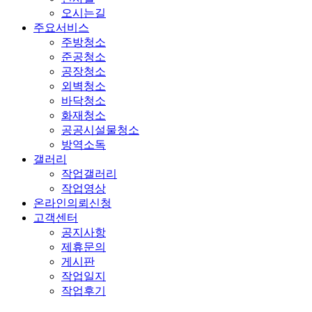
오시는길
주요서비스
주방청소
준공청소
공장청소
외벽청소
바닥청소
화재청소
공공시설물청소
방역소독
갤러리
작업갤러리
작업영상
온라인의뢰신청
고객센터
공지사항
제휴문의
게시판
작업일지
작업후기