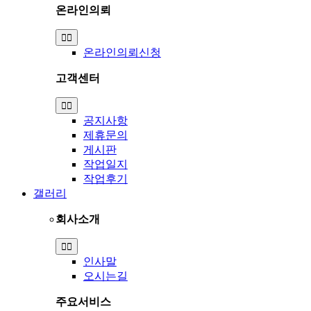
온라인의뢰
Toggle
Navigation
온라인의뢰신청
고객센터
Toggle
Navigation
공지사항
제휴문의
게시판
작업일지
작업후기
갤러리
회사소개
Toggle
Navigation
인사말
오시는길
주요서비스