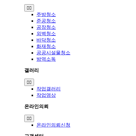
Toggle
Navigation
주방청소
준공청소
공장청소
외벽청소
바닥청소
화재청소
공공시설물청소
방역소독
갤러리
Toggle
Navigation
작업갤러리
작업영상
온라인의뢰
Toggle
Navigation
온라인의뢰신청