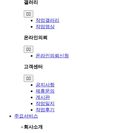
갤러리
Toggle
Navigation
작업갤러리
작업영상
온라인의뢰
Toggle
Navigation
온라인의뢰신청
고객센터
Toggle
Navigation
공지사항
제휴문의
게시판
작업일지
작업후기
주요서비스
회사소개