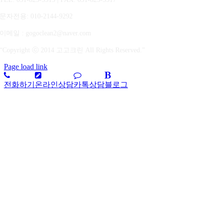
문자전용
: 010-2144-9292
이메일 : gogoclean2@naver.com
“Copyright ⓒ 2014 고고크린 All Rights Reserved.”
Page load link
전화하기
온라인상담
카톡상담
블로그
상
단
으
로
가
기