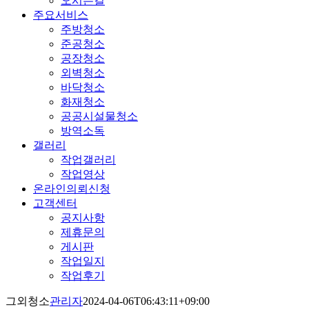
오시는길
주요서비스
주방청소
준공청소
공장청소
외벽청소
바닥청소
화재청소
공공시설물청소
방역소독
갤러리
작업갤러리
작업영상
온라인의뢰신청
고객센터
공지사항
제휴문의
게시판
작업일지
작업후기
그외청소
관리자
2024-04-06T06:43:11+09:00