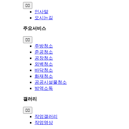
Toggle
Navigation
인사말
오시는길
주요서비스
Toggle
Navigation
주방청소
준공청소
공장청소
외벽청소
바닥청소
화재청소
공공시설물청소
방역소독
갤러리
Toggle
Navigation
작업갤러리
작업영상