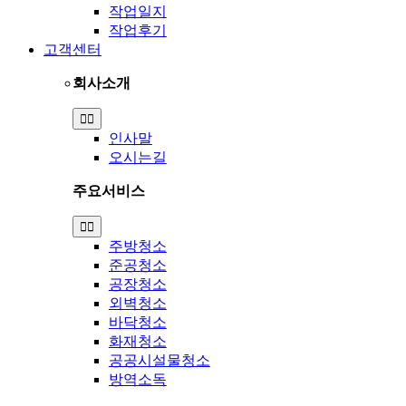
작업일지
작업후기
고객센터
회사소개
Toggle
Navigation
인사말
오시는길
주요서비스
Toggle
Navigation
주방청소
준공청소
공장청소
외벽청소
바닥청소
화재청소
공공시설물청소
방역소독