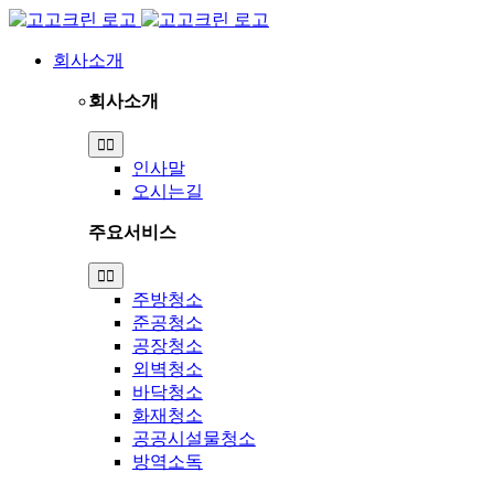
Skip
to
content
회사소개
회사소개
Toggle
Navigation
인사말
오시는길
주요서비스
Toggle
Navigation
주방청소
준공청소
공장청소
외벽청소
바닥청소
화재청소
공공시설물청소
방역소독