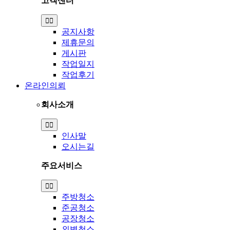
고객센터
Toggle
Navigation
공지사항
제휴문의
게시판
작업일지
작업후기
온라인의뢰
회사소개
Toggle
Navigation
인사말
오시는길
주요서비스
Toggle
Navigation
주방청소
준공청소
공장청소
외벽청소