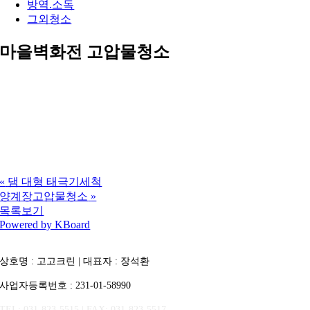
방역.소독
그외청소
마을벽화전 고압물청소
«
댐 대형 태극기세척
양계장고압물청소
»
목록보기
Powered by KBoard
상호명 : 고고크린 | 대표자 : 장석환
사업자등록번호 : 231-01-58990
TEL: 031-823-5515 | FAX: 031-823-5517