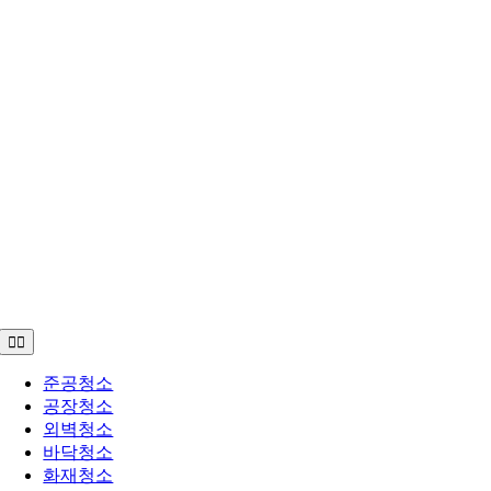
Toggle
Navigation
준공청소
공장청소
외벽청소
바닥청소
화재청소