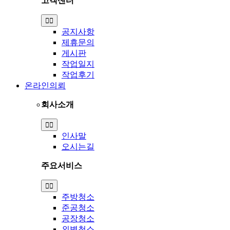
고객센터
Toggle
Navigation
공지사항
제휴문의
게시판
작업일지
작업후기
온라인의뢰
회사소개
Toggle
Navigation
인사말
오시는길
주요서비스
Toggle
Navigation
주방청소
준공청소
공장청소
외벽청소