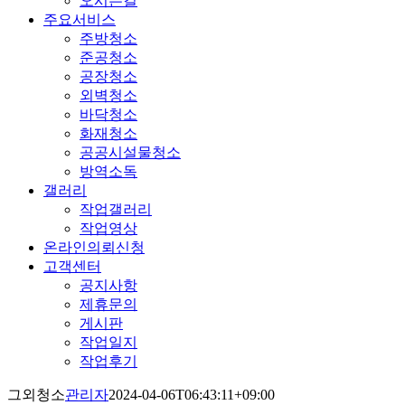
오시는길
주요서비스
주방청소
준공청소
공장청소
외벽청소
바닥청소
화재청소
공공시설물청소
방역소독
갤러리
작업갤러리
작업영상
온라인의뢰신청
고객센터
공지사항
제휴문의
게시판
작업일지
작업후기
그외청소
관리자
2024-04-06T06:43:11+09:00