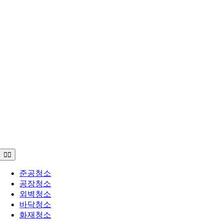
Toggle
Navigation
준공청소
공장청소
외벽청소
바닥청소
화재청소