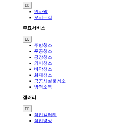
Toggle
Navigation
인사말
오시는길
주요서비스
Toggle
Navigation
주방청소
준공청소
공장청소
외벽청소
바닥청소
화재청소
공공시설물청소
방역소독
갤러리
Toggle
Navigation
작업갤러리
작업영상