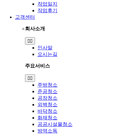
작업일지
작업후기
고객센터
회사소개
Toggle
Navigation
인사말
오시는길
주요서비스
Toggle
Navigation
주방청소
준공청소
공장청소
외벽청소
바닥청소
화재청소
공공시설물청소
방역소독