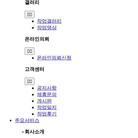
갤러리
Toggle
Navigation
작업갤러리
작업영상
온라인의뢰
Toggle
Navigation
온라인의뢰신청
고객센터
Toggle
Navigation
공지사항
제휴문의
게시판
작업일지
작업후기
주요서비스
회사소개