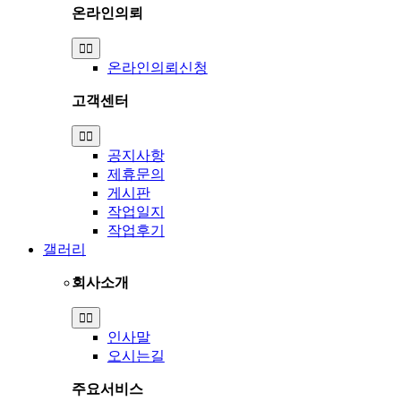
온라인의뢰
Toggle
Navigation
온라인의뢰신청
고객센터
Toggle
Navigation
공지사항
제휴문의
게시판
작업일지
작업후기
갤러리
회사소개
Toggle
Navigation
인사말
오시는길
주요서비스