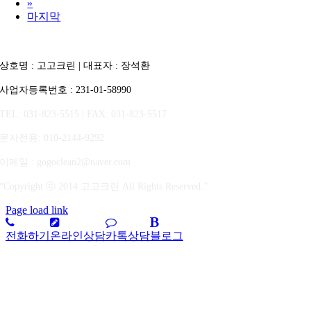
»
마지막
상호명 : 고고크린 | 대표자 : 장석환
사업자등록번호 : 231-01-58990
TEL: 031-823-5515 | FAX: 031-823-5517
문자전용
: 010-2144-9292
이메일 : gogoclean2@naver.com
“Copyright ⓒ 2014 고고크린 All Rights Reserved.”
Page load link
전화하기
온라인상담
카톡상담
블로그
상
단
으
로
가