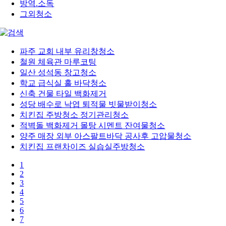
방역.소독
그외청소
파주 교회 내부 유리창청소
철원 체육관 마루코팅
일산 성석동 창고청소
학교 급식실 홀 바닥청소
신축 건물 타일 백화제거
성당 배수로 낙엽 퇴적물 빗물받이청소
치킨집 주방청소 정기관리청소
적벽돌 백화제거 몰탕 시멘트 잔여물청소
양주 매장 외부 아스팔트바닥 공사후 고압물청소
치킨집 프랜차이즈 실습실주방청소
1
2
3
4
5
6
7