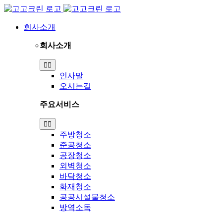
Skip
to
content
회사소개
회사소개
Toggle
Navigation
인사말
오시는길
주요서비스
Toggle
Navigation
주방청소
준공청소
공장청소
외벽청소
바닥청소
화재청소
공공시설물청소
방역소독