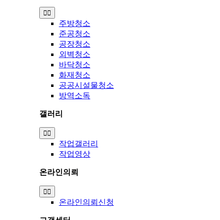
Toggle
Navigation
주방청소
준공청소
공장청소
외벽청소
바닥청소
화재청소
공공시설물청소
방역소독
갤러리
Toggle
Navigation
작업갤러리
작업영상
온라인의뢰
Toggle
Navigation
온라인의뢰신청