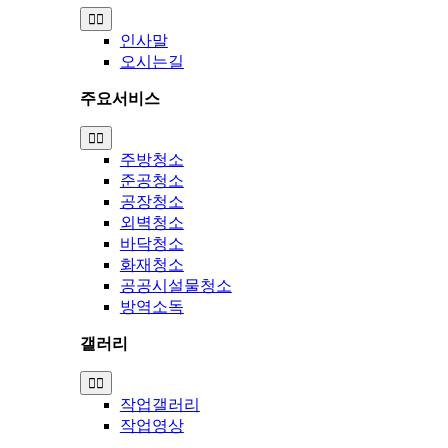
Toggle
Navigation
인사말
오시는길
주요서비스
Toggle
Navigation
주방청소
준공청소
공장청소
외벽청소
바닥청소
화재청소
공공시설물청소
방역소독
갤러리
Toggle
Navigation
작업갤러리
작업영상