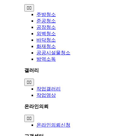
Toggle
Navigation
주방청소
준공청소
공장청소
외벽청소
바닥청소
화재청소
공공시설물청소
방역소독
갤러리
Toggle
Navigation
작업갤러리
작업영상
온라인의뢰
Toggle
Navigation
온라인의뢰신청