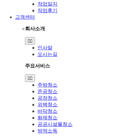
작업일지
작업후기
고객센터
회사소개
Toggle
Navigation
인사말
오시는길
주요서비스
Toggle
Navigation
주방청소
준공청소
공장청소
외벽청소
바닥청소
화재청소
공공시설물청소
방역소독