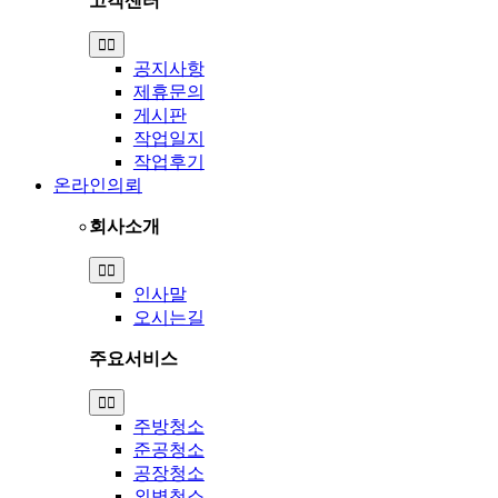
고객센터
Toggle
Navigation
공지사항
제휴문의
게시판
작업일지
작업후기
온라인의뢰
회사소개
Toggle
Navigation
인사말
오시는길
주요서비스
Toggle
Navigation
주방청소
준공청소
공장청소
외벽청소