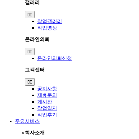
갤러리
Toggle
Navigation
작업갤러리
작업영상
온라인의뢰
Toggle
Navigation
온라인의뢰신청
고객센터
Toggle
Navigation
공지사항
제휴문의
게시판
작업일지
작업후기
주요서비스
회사소개