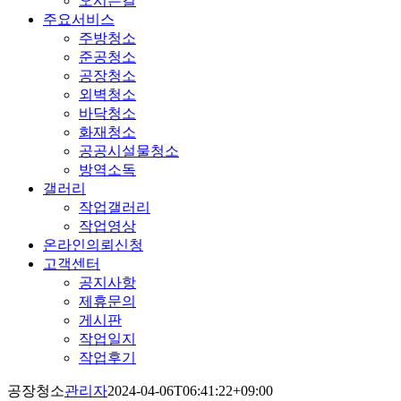
오시는길
주요서비스
주방청소
준공청소
공장청소
외벽청소
바닥청소
화재청소
공공시설물청소
방역소독
갤러리
작업갤러리
작업영상
온라인의뢰신청
고객센터
공지사항
제휴문의
게시판
작업일지
작업후기
공장청소
관리자
2024-04-06T06:41:22+09:00