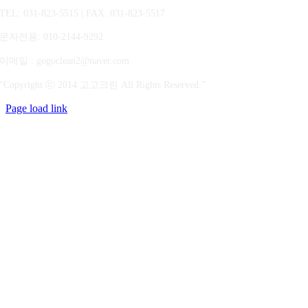
TEL: 031-823-5515 | FAX: 031-823-5517
문자전용
: 010-2144-9292
이메일 : gogoclean2@naver.com
“Copyright ⓒ 2014 고고크린 All Rights Reserved.”
Page load link
상
단
으
로
가
기