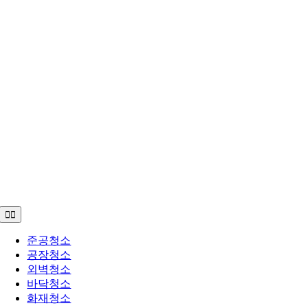
Toggle
Navigation
준공청소
공장청소
외벽청소
바닥청소
화재청소