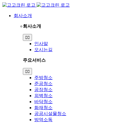
Skip
to
content
회사소개
회사소개
Toggle
Navigation
인사말
오시는길
주요서비스
Toggle
Navigation
주방청소
준공청소
공장청소
외벽청소
바닥청소
화재청소
공공시설물청소
방역소독