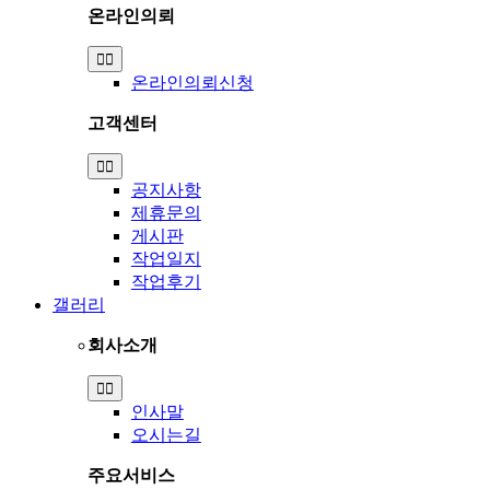
온라인의뢰
Toggle
Navigation
온라인의뢰신청
고객센터
Toggle
Navigation
공지사항
제휴문의
게시판
작업일지
작업후기
갤러리
회사소개
Toggle
Navigation
인사말
오시는길
주요서비스