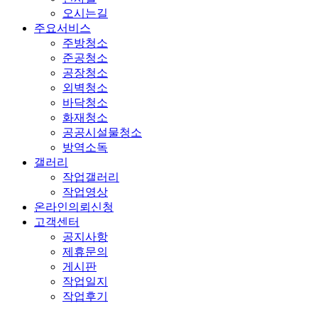
오시는길
주요서비스
주방청소
준공청소
공장청소
외벽청소
바닥청소
화재청소
공공시설물청소
방역소독
갤러리
작업갤러리
작업영상
온라인의뢰신청
고객센터
공지사항
제휴문의
게시판
작업일지
작업후기