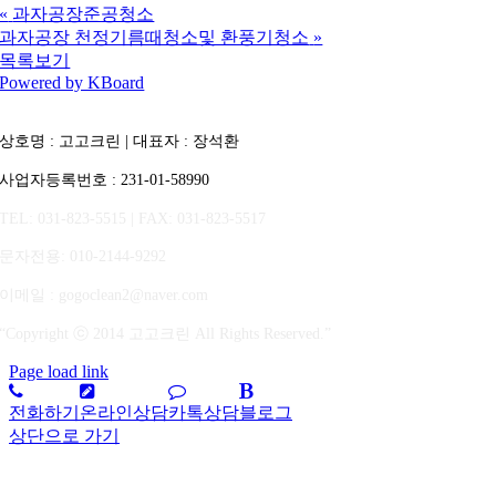
«
과자공장준공청소
과자공장 천정기름때청소및 환풍기청소
»
목록보기
Powered by KBoard
상호명 : 고고크린 | 대표자 : 장석환
사업자등록번호 : 231-01-58990
TEL: 031-823-5515 | FAX: 031-823-5517
문자전용
: 010-2144-9292
이메일 : gogoclean2@naver.com
“Copyright ⓒ 2014 고고크린 All Rights Reserved.”
Page load link
전화하기
온라인상담
카톡상담
블로그
상단으로 가기