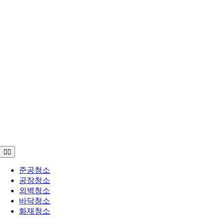
Toggle
Navigation
준공청소
공장청소
외벽청소
바닥청소
화재청소