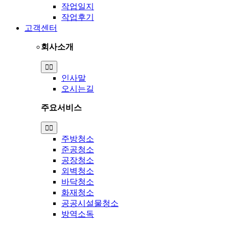
작업일지
작업후기
고객센터
회사소개
Toggle
Navigation
인사말
오시는길
주요서비스
Toggle
Navigation
주방청소
준공청소
공장청소
외벽청소
바닥청소
화재청소
공공시설물청소
방역소독