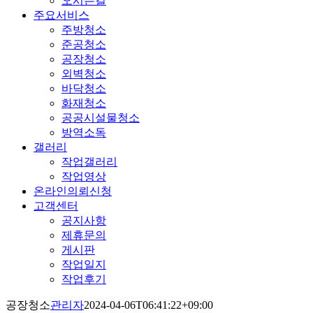
오시는길
주요서비스
주방청소
준공청소
공장청소
외벽청소
바닥청소
화재청소
공공시설물청소
방역소독
갤러리
작업갤러리
작업영상
온라인의뢰신청
고객센터
공지사항
제휴문의
게시판
작업일지
작업후기
공장청소
관리자
2024-04-06T06:41:22+09:00