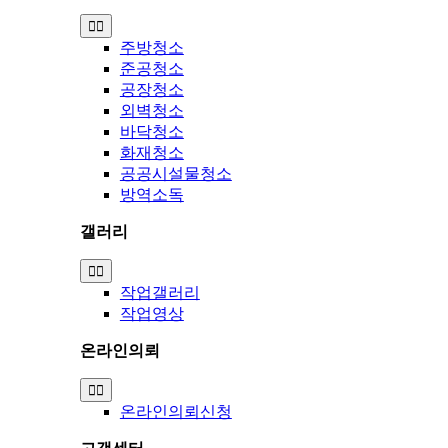
Toggle
Navigation
주방청소
준공청소
공장청소
외벽청소
바닥청소
화재청소
공공시설물청소
방역소독
갤러리
Toggle
Navigation
작업갤러리
작업영상
온라인의뢰
Toggle
Navigation
온라인의뢰신청