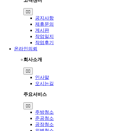
고객센터
Toggle
Navigation
공지사항
제휴문의
게시판
작업일지
작업후기
온라인의뢰
회사소개
Toggle
Navigation
인사말
오시는길
주요서비스
Toggle
Navigation
주방청소
준공청소
공장청소
외벽청소