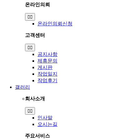
온라인의뢰
Toggle
Navigation
온라인의뢰신청
고객센터
Toggle
Navigation
공지사항
제휴문의
게시판
작업일지
작업후기
갤러리
회사소개
Toggle
Navigation
인사말
오시는길
주요서비스