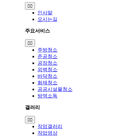
Toggle
Navigation
인사말
오시는길
주요서비스
Toggle
Navigation
주방청소
준공청소
공장청소
외벽청소
바닥청소
화재청소
공공시설물청소
방역소독
갤러리
Toggle
Navigation
작업갤러리
작업영상