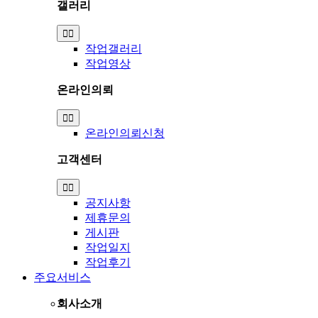
갤러리
Toggle
Navigation
작업갤러리
작업영상
온라인의뢰
Toggle
Navigation
온라인의뢰신청
고객센터
Toggle
Navigation
공지사항
제휴문의
게시판
작업일지
작업후기
주요서비스
회사소개