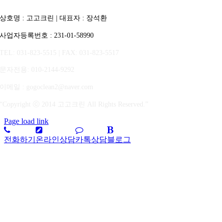
상호명 : 고고크린 | 대표자 : 장석환
사업자등록번호 : 231-01-58990
TEL: 031-823-5515 | FAX: 031-823-5517
문자전용
: 010-2144-9292
이메일 : gogoclean2@naver.com
“Copyright ⓒ 2014 고고크린 All Rights Reserved.”
Page load link
전화하기
온라인상담
카톡상담
블로그
상
단
으
로
가
기