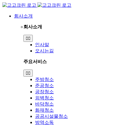
Skip
to
content
회사소개
회사소개
Toggle
Navigation
인사말
오시는길
주요서비스
Toggle
Navigation
주방청소
준공청소
공장청소
외벽청소
바닥청소
화재청소
공공시설물청소
방역소독