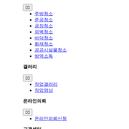
Toggle
Navigation
주방청소
준공청소
공장청소
외벽청소
바닥청소
화재청소
공공시설물청소
방역소독
갤러리
Toggle
Navigation
작업갤러리
작업영상
온라인의뢰
Toggle
Navigation
온라인의뢰신청