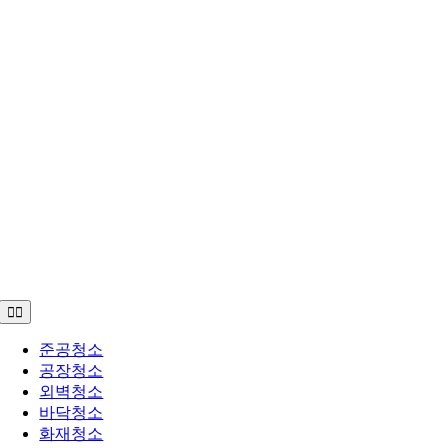
Toggle
Navigation
준공청소
공장청소
외벽청소
바닥청소
화재청소