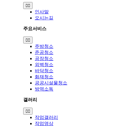
Toggle
Navigation
인사말
오시는길
주요서비스
Toggle
Navigation
주방청소
준공청소
공장청소
외벽청소
바닥청소
화재청소
공공시설물청소
방역소독
갤러리
Toggle
Navigation
작업갤러리
작업영상