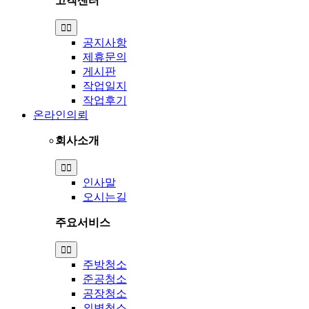
고객센터
Toggle
Navigation
공지사항
제휴문의
게시판
작업일지
작업후기
온라인의뢰
회사소개
Toggle
Navigation
인사말
오시는길
주요서비스
Toggle
Navigation
주방청소
준공청소
공장청소
외벽청소