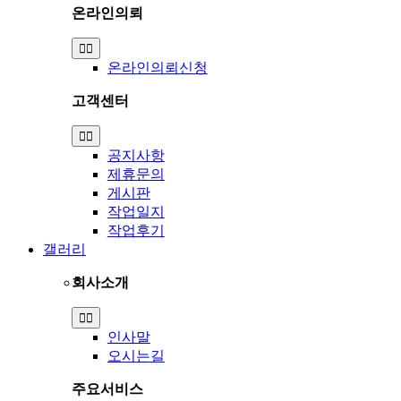
온라인의뢰
Toggle
Navigation
온라인의뢰신청
고객센터
Toggle
Navigation
공지사항
제휴문의
게시판
작업일지
작업후기
갤러리
회사소개
Toggle
Navigation
인사말
오시는길
주요서비스