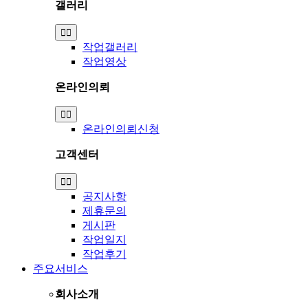
갤러리
Toggle
Navigation
작업갤러리
작업영상
온라인의뢰
Toggle
Navigation
온라인의뢰신청
고객센터
Toggle
Navigation
공지사항
제휴문의
게시판
작업일지
작업후기
주요서비스
회사소개