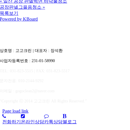
«
일산 공장 판넬벽면 바닥물청소
공장판넬그을음청소
»
목록보기
Powered by KBoard
상호명 : 고고크린 | 대표자 : 장석환
사업자등록번호 : 231-01-58990
TEL: 031-823-5515 | FAX: 031-823-5517
문자전용
: 010-2144-9292
이메일 : gogoclean2@naver.com
“Copyright ⓒ 2014 고고크린 All Rights Reserved.”
Page load link
전화하기
온라인상담
카톡상담
블로그
상