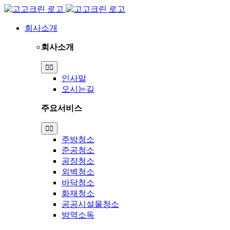
Skip
to
content
회사소개
회사소개
Toggle
Navigation
인사말
오시는길
주요서비스
Toggle
Navigation
주방청소
준공청소
공장청소
외벽청소
바닥청소
화재청소
공공시설물청소
방역소독