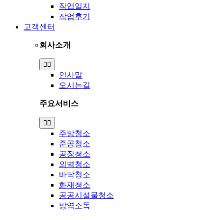
작업일지
작업후기
고객센터
회사소개
Toggle
Navigation
인사말
오시는길
주요서비스
Toggle
Navigation
주방청소
준공청소
공장청소
외벽청소
바닥청소
화재청소
공공시설물청소
방역소독