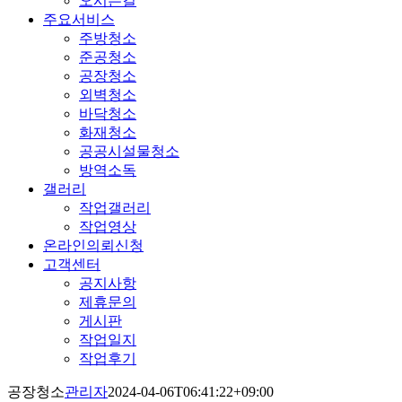
오시는길
주요서비스
주방청소
준공청소
공장청소
외벽청소
바닥청소
화재청소
공공시설물청소
방역소독
갤러리
작업갤러리
작업영상
온라인의뢰신청
고객센터
공지사항
제휴문의
게시판
작업일지
작업후기
공장청소
관리자
2024-04-06T06:41:22+09:00