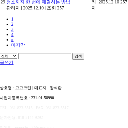
29
청소까지 한 번에 해결하는 방법
리
2025.12.10
257
관리자
|
2025.12.10
|
조회 257
자
1
2
3
4
»
마지막
검색
글쓰기
상호명 : 고고크린 | 대표자 : 장석환
사업자등록번호 : 231-01-58990
TEL: 031-823-5515 | FAX: 031-823-5517
문자전용
: 010-2144-9292
이메일 : gogoclean2@naver.com