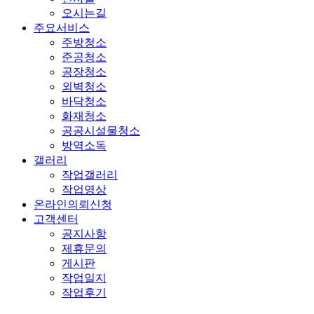
오시는길
주요서비스
주방청소
준공청소
공장청소
외벽청소
바닥청소
화재청소
공공시설물청소
방역소독
갤러리
작업갤러리
작업영상
온라인의뢰신청
고객센터
공지사항
제휴문의
게시판
작업일지
작업후기