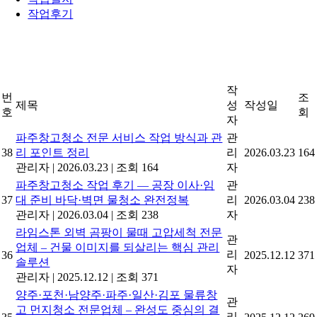
작업후기
작
번
조
제목
성
작성일
호
회
자
파주창고청소 전문 서비스 작업 방식과 관
관
38
리 포인트 정리
리
2026.03.23
164
관리자
|
2026.03.23
|
조회 164
자
파주창고청소 작업 후기 — 공장 이사·임
관
37
대 준비 바닥·벽면 물청소 완전정복
리
2026.03.04
238
관리자
|
2026.03.04
|
조회 238
자
라임스톤 외벽 곰팡이 물때 고압세척 전문
관
업체 – 건물 이미지를 되살리는 핵심 관리
리
36
2025.12.12
371
솔루션
자
관리자
|
2025.12.12
|
조회 371
양주·포천·남양주·파주·일산·김포 물류창
관
고 먼지청소 전문업체 – 완성도 중심의 결
리