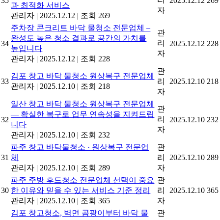
35
2025.12.12
269
과 최적화 서비스
자
관리자
|
2025.12.12
|
조회 269
주차장 콘크리트 바닥 물청소 전문업체 –
관
완성도 높은 청소 결과로 공간의 가치를
리
34
2025.12.12
228
높입니다
자
관리자
|
2025.12.12
|
조회 228
관
김포 창고 바닥 물청소 원상복구 전문업체
33
리
2025.12.10
218
관리자
|
2025.12.10
|
조회 218
자
일산 창고 바닥 물청소 원상복구 전문업체
관
— 확실한 복구로 업무 연속성을 지켜드립
리
32
2025.12.10
232
니다
자
관리자
|
2025.12.10
|
조회 232
파주 창고 바닥물청소 · 원상복구 전문업
관
31
체
리
2025.12.10
289
관리자
|
2025.12.10
|
조회 289
자
파주 주방 후드청소 전문업체 선택이 중요
관
30
한 이유와 믿을 수 있는 서비스 기준 정리
리
2025.12.10
365
관리자
|
2025.12.10
|
조회 365
자
김포 창고청소, 벽면 곰팡이부터 바닥 물
관