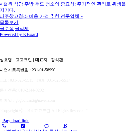
«
철원 식당 주방 후드 청소의 중요성: 주기적인 관리로 위생을
지키다.
파주창고청소 비용 가격 추천 전문업체
»
목록보기
글수정
글삭제
Powered by KBoard
상호명 : 고고크린 | 대표자 : 장석환
사업자등록번호 : 231-01-58990
TEL: 031-823-5515 | FAX: 031-823-5517
문자전용
: 010-2144-9292
이메일 : gogoclean2@naver.com
“Copyright ⓒ 2014 고고크린 All Rights Reserved.”
Page load link