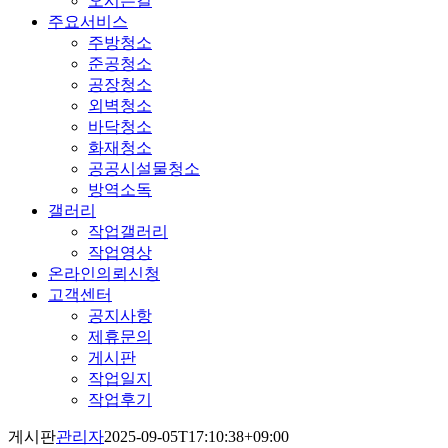
오시는길
주요서비스
주방청소
준공청소
공장청소
외벽청소
바닥청소
화재청소
공공시설물청소
방역소독
갤러리
작업갤러리
작업영상
온라인의뢰신청
고객센터
공지사항
제휴문의
게시판
작업일지
작업후기
게시판
관리자
2025-09-05T17:10:38+09:00