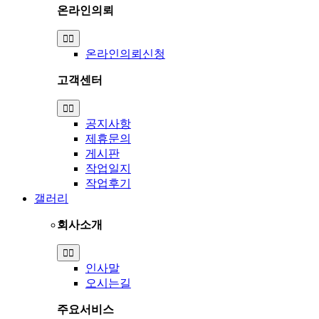
온라인의뢰
Toggle
Navigation
온라인의뢰신청
고객센터
Toggle
Navigation
공지사항
제휴문의
게시판
작업일지
작업후기
갤러리
회사소개
Toggle
Navigation
인사말
오시는길
주요서비스