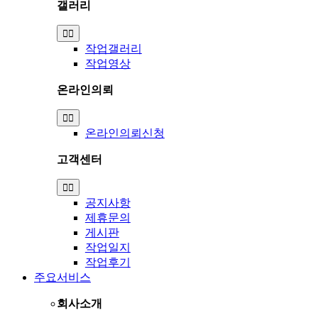
갤러리
Toggle
Navigation
작업갤러리
작업영상
온라인의뢰
Toggle
Navigation
온라인의뢰신청
고객센터
Toggle
Navigation
공지사항
제휴문의
게시판
작업일지
작업후기
주요서비스
회사소개