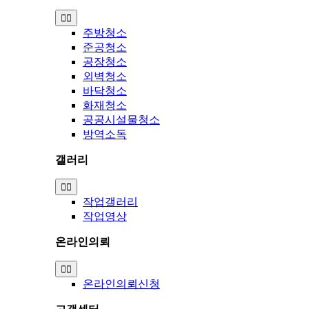
Toggle
Navigation
주방청소
준공청소
공장청소
외벽청소
바닥청소
화재청소
공공시설물청소
방역소독
갤러리
Toggle
Navigation
작업갤러리
작업영상
온라인의뢰
Toggle
Navigation
온라인의뢰신청