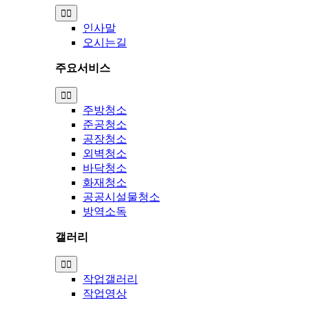
Toggle
Navigation
인사말
오시는길
주요서비스
Toggle
Navigation
주방청소
준공청소
공장청소
외벽청소
바닥청소
화재청소
공공시설물청소
방역소독
갤러리
Toggle
Navigation
작업갤러리
작업영상