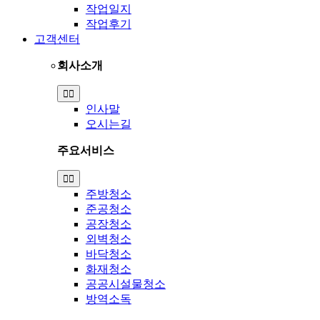
작업일지
작업후기
고객센터
회사소개
Toggle
Navigation
인사말
오시는길
주요서비스
Toggle
Navigation
주방청소
준공청소
공장청소
외벽청소
바닥청소
화재청소
공공시설물청소
방역소독