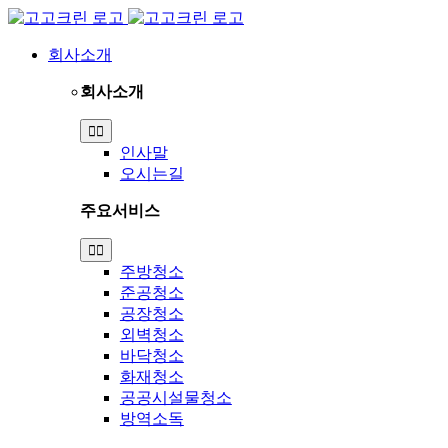
Skip
to
content
회사소개
회사소개
Toggle
Navigation
인사말
오시는길
주요서비스
Toggle
Navigation
주방청소
준공청소
공장청소
외벽청소
바닥청소
화재청소
공공시설물청소
방역소독