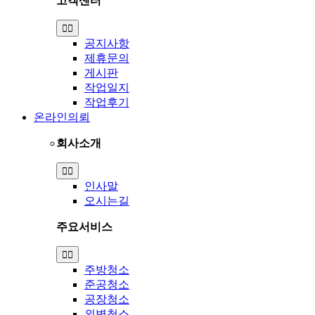
고객센터
Toggle
Navigation
공지사항
제휴문의
게시판
작업일지
작업후기
온라인의뢰
회사소개
Toggle
Navigation
인사말
오시는길
주요서비스
Toggle
Navigation
주방청소
준공청소
공장청소
외벽청소